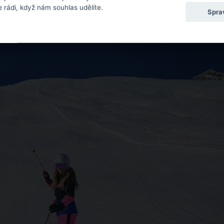
 můžete přečíst
zde
.
 rádi, když nám souhlas udělíte.
Spra
ZDROJ: TOMÁŠ RU