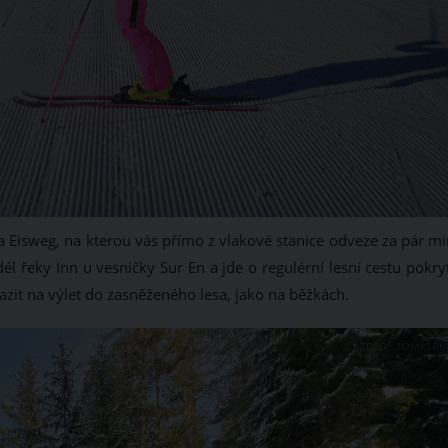
a Eisweg, na kterou vás přímo z vlakové stanice odveze za pár mi
l řeky Inn u vesničky Sur En a jde o regulérní lesní cestu pokry
zit na výlet do zasněženého lesa, jako na běžkách.
ZDROJ: TOMÁŠ RU