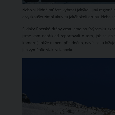
Nebo si klidně můžete vybrat i jakýkoli jiný regionál
a vyzkoušet zimní aktivitu jakéhokoli druhu. Nebo se
S vlaky Rhétské dráhy cestujeme po Švýcarsku sko
jsme vám například reportovali o tom, jak se dá 
komorní, takže tu není přelidněno, navíc se tu lyžu
jen vyměníte vlak za lanovku.