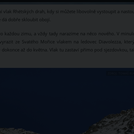
ní vlak Rhétských drah, kdy si můžete libovolně vystoupit a nasto
 dá dobře skloubit obojí.
ro každou zimu, a vždy tady narazíme na něco nového. V minulo
vyrazit ze Svatého Mořice vlakem na ledovec Diavolezza, který
je dokonce až do května. Vlak tu zastaví přímo pod sjezdovkou, t
ZDROJ: TOMÁŠ RU