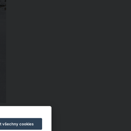
sp,
vky
t všechny cookies
tupu