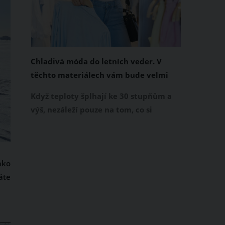
Chladivá móda do letních veder. V
těchto materiálech vám bude velmi
příjemně
Když teploty šplhají ke 30 stupňům a
výš, nezáleží pouze na tom, co si
obléknete, ale také z čeho je oblečení
ušité. Některé materiály totiž zadržují
teplo a pot, jiné naopak nechají
ako
pokožku dýchat a pomohou vám
áte
zvládnout i opravdu horké dny.
Základem letního šatníku by proto
měly být přírodní nebo funkční
prodyšné tkaniny a volnější střihy.