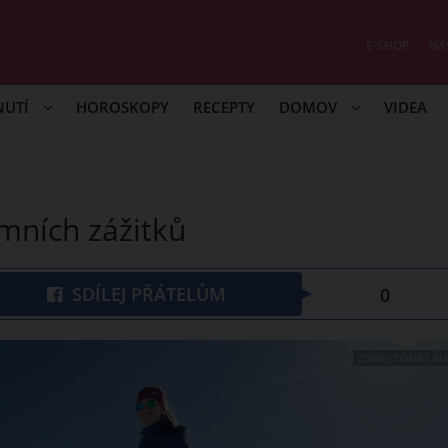
E-SHOP
NÁ
NUTÍ
HOROSKOPY
RECEPTY
DOMOV
VIDEA
imních zážitků
SDÍLEJ PŘÁTELŮM
0
ZDROJ: TOMÁŠ RU