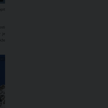
upit
sti
 je
akže
CKÝ