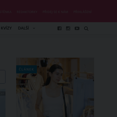
STĚNKA
REDAKTORKY
PŘIDEJ SE K NÁM
PŘIHLÁŠENÍ
KVÍZY
DALŠÍ
ČLÁNEK
CKÝ