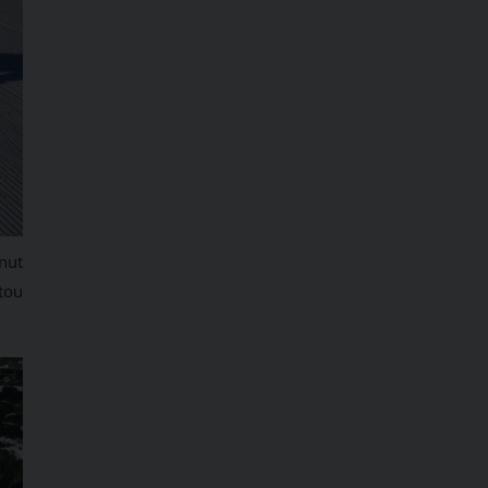
nut
tou
CKÝ