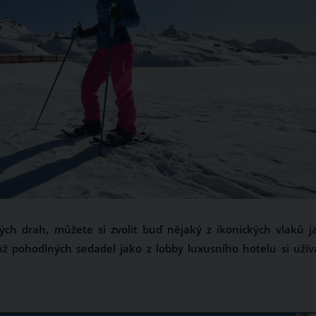
ých drah, můžete si zvolit buď nějaký z ikonických vlaků j
hž pohodlných sedadel jako z lobby luxusního hotelu si užív