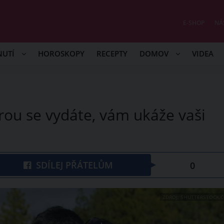
E-SHOP
NÁ
NUTÍ
HOROSKOPY
RECEPTY
DOMOV
VIDEA
erou se vydáte, vám ukáže vaši
SDÍLEJ PŘÁTELŮM
0
ZDROJ: SHUTTERSTOCK.