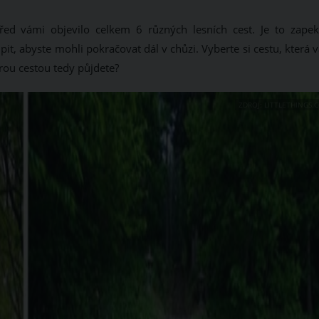
ed vámi objevilo celkem 6 různých lesních cest. Je to zapekl
pit, abyste mohli pokračovat dál v chůzi. Vyberte si cestu, která
terou cestou tedy půjdete?
ZDROJ: LITTLETHINGS.