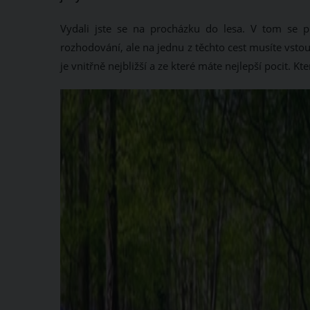
Vydali jste se na procházku do lesa. V tom se př
rozhodování, ale na jednu z těchto cest musíte vstou
je vnitřně nejbližší a ze které máte nejlepší pocit. K