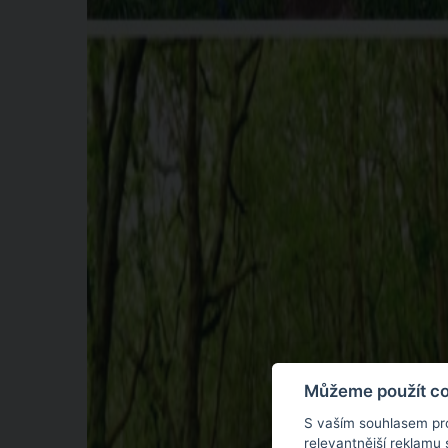
Můžeme použít coo
S vaším souhlasem pr
relevantnější reklamu