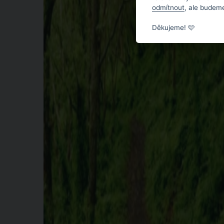
odmítnout
, ale budeme
Děkujeme! 🩷