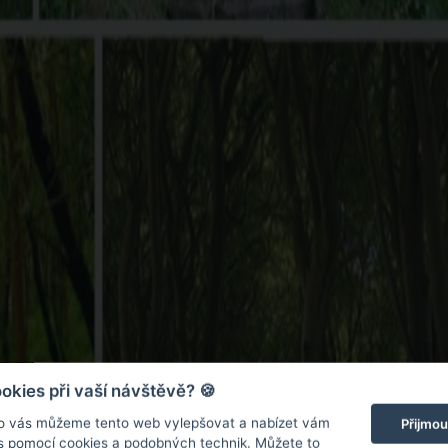
kies při vaší návštěvě? 🍪
o vás můžeme tento web vylepšovat a nabízet vám
Přijmou
 s pomocí cookies a podobných technik. Můžete to