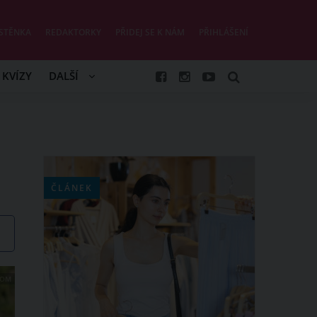
STĚNKA
REDAKTORKY
PŘIDEJ SE K NÁM
PŘIHLÁŠENÍ
KVÍZY
DALŠÍ
ČLÁNEK
COM