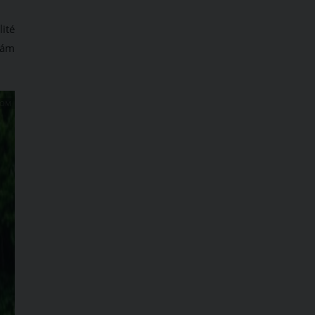
ité
 vám
COM