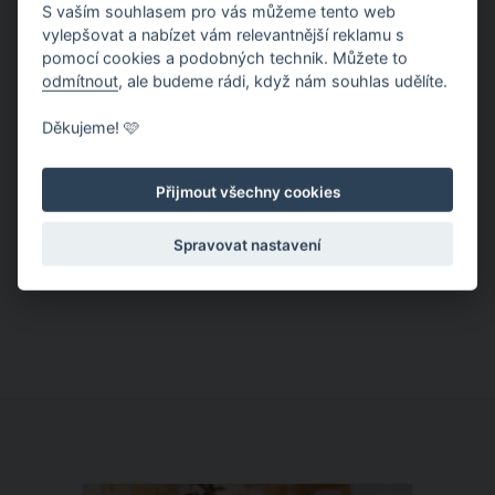
prázdný.
S vaším souhlasem pro vás můžeme tento web
vylepšovat a nabízet vám relevantnější reklamu s
pomocí cookies a podobných technik. Můžete to
odmítnout
, ale budeme rádi, když nám souhlas udělíte.
Děkujeme! 🩷
Co dělat, když je v domě zloděj?
Přijmout všechny cookies
Asi to všichni znáte. Je noc, už ležíte
Spravovat nastavení
v posteli a najednou slyšíte neznámé
zvuky. V lepším případě probudíte
manžela, v tom horším jste sama doma
a sama i na řešení celé situace. A teď
co? Jít nebo nejít? Asi téměř
Shakespearovská otázka.