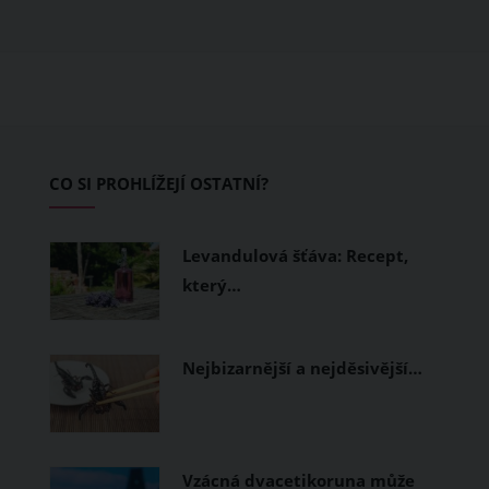
obléknete, ale také z čeho je oblečení
ušité. Některé materiály totiž zadržují
teplo a pot, jiné naopak nechají
pokožku dýchat a pomohou vám
zvládnout i opravdu horké dny.
Základem letního šatníku by proto
CO SI PROHLÍŽEJÍ OSTATNÍ?
měly být přírodní nebo funkční
prodyšné tkaniny a volnější střihy.
Levandulová šťáva: Recept,
který…
Nejbizarnější a nejděsivější…
Vzácná dvacetikoruna může