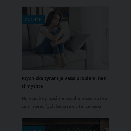
být velmi těžké. Možná se bojíte o její
bezpečnost a možná z dobrého důvodu.
ČLÁNEK
Psychické týrání je větší problém, než
si myslíte
Ne všechny násilné vztahy musí nutně
zahrnovat fyzické týrání. To, že žena
není zbitá nebo pohmožděná
neznamená, že není týraná. Psychické
týrání je často bagatelizováno nebo
ČLÁNEK