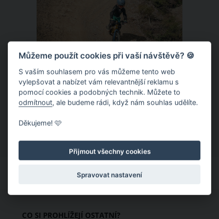
Můžeme použít cookies při vaší návštěvě? 🍪
S vaším souhlasem pro vás můžeme tento web
Donovaly – zbrusu nový slovenský
vylepšovat a nabízet vám relevantnější reklamu s
pomocí cookies a podobných technik. Můžete to
trailpark a dětský ráj k tomu
odmítnout
, ale budeme rádi, když nám souhlas udělíte.
Letní provoz na slovenských
Děkujeme! 🩷
Donovalech funguje už léta, nicméně
dosud cílil především na pěší a rodiny s
Přijmout všechny cookies
dětmi. Letos nově se Donovaly zapisují
také na dovolenkové seznamy bikerů,
Spravovat nastavení
protože tu vznikl zbrusu nový trailpark,
který svými flowtraily zaujme i
začínající jezdce.
CO SI PROHLÍŽEJÍ OSTATNÍ?