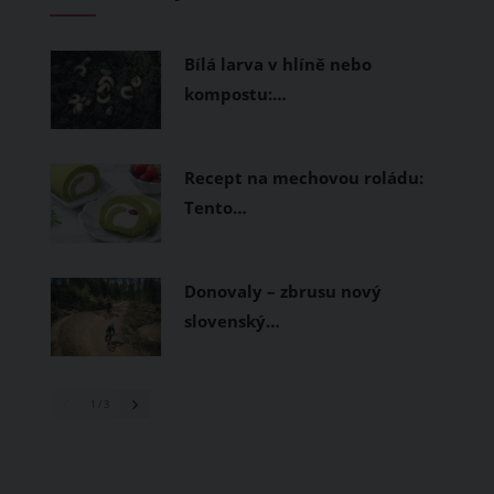
Bílá larva v hlíně nebo
kompostu:…
Recept na mechovou roládu:
Tento…
Donovaly – zbrusu nový
slovenský…
1
/ 3