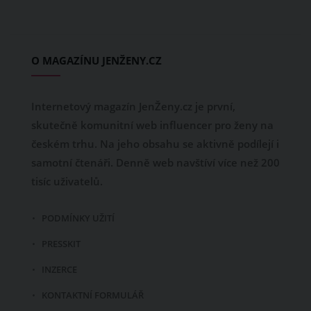
O MAGAZÍNU JENŽENY.CZ
Internetový magazín JenŽeny.cz je první,
skutečně komunitní web influencer pro ženy na
českém trhu. Na jeho obsahu se aktivně podílejí i
samotní čtenáři. Denně web navštíví více než 200
tisíc uživatelů.
PODMÍNKY UŽITÍ
PRESSKIT
INZERCE
KONTAKTNÍ FORMULÁŘ