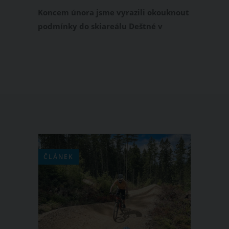
Koncem února jsme vyrazili okouknout
podmínky do skiareálu Deštné v
Orlických horách, který se pyšní
stoprocentním provozem a na
sjezdovkách leží místy i přes metr
sněhu. Deštné se i jako jedno z mála
českých středisek může pochlubit
kvalitně postaveným snowparkem,
kterému nechybí poctivý big air.
ČLÁNEK