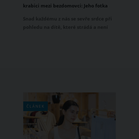
krabici mezi bezdomovci: Jeho fotka
dojala čtvrt milionu lidí
Snad každému z nás se sevře srdce při
pohledu na dítě, které strádá a není
viditelně šťastné. Právě proto vyvolal
na sociálních sítích takové rozhořčení
příspěvek irské dobrovolnické
organizace The Homeless Street Cafe
zobrazující 5letého chlapce, který se
spolu s lidmi bez domova sklání nad
svou večeří položenou na papírovém
kartonu.
ČLÁNEK