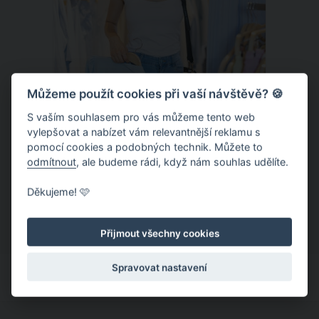
Můžeme použít cookies při vaší návštěvě? 🍪
S vaším souhlasem pro vás můžeme tento web
vylepšovat a nabízet vám relevantnější reklamu s
Chladivá móda do letních veder. V
pomocí cookies a podobných technik. Můžete to
těchto materiálech vám bude velmi
odmítnout
, ale budeme rádi, když nám souhlas udělíte.
příjemně
Když teploty šplhají ke 30 stupňům a
Děkujeme! 🩷
výš, nezáleží pouze na tom, co si
obléknete, ale také z čeho je oblečení
Přijmout všechny cookies
ušité. Některé materiály totiž zadržují
teplo a pot, jiné naopak nechají
Spravovat nastavení
pokožku dýchat a pomohou vám
zvládnout i opravdu horké dny.