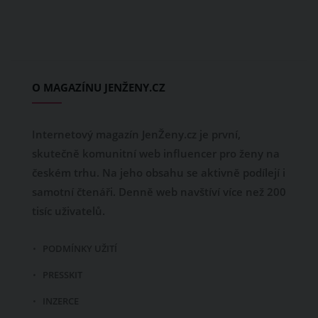
O MAGAZÍNU JENŽENY.CZ
Internetový magazín JenŽeny.cz je první,
skutečně komunitní web influencer pro ženy na
českém trhu. Na jeho obsahu se aktivně podílejí i
samotní čtenáři. Denně web navštíví více než 200
tisíc uživatelů.
PODMÍNKY UŽITÍ
PRESSKIT
INZERCE