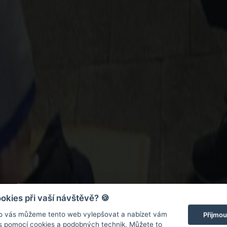
kies při vaší návštěvě? 🍪
o vás můžeme tento web vylepšovat a nabízet vám
Přijmou
 s pomocí cookies a podobných technik. Můžete to