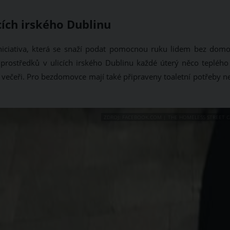
icích irského Dublinu
iniciativa, která se snaží podat pomocnou ruku lidem bez domo
z prostředků v ulicích irského Dublinu každé úterý něco teplého
ou večeři. Pro bezdomovce mají také připraveny toaletní potřeby 
ZDROJ: FACEBOOK.COM | THE HOMELESS STREET C