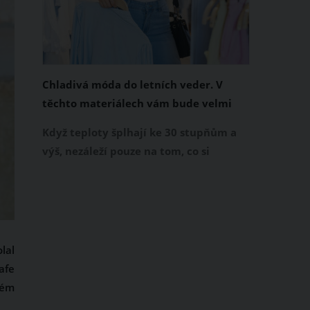
Chladivá móda do letních veder. V
těchto materiálech vám bude velmi
příjemně
Když teploty šplhají ke 30 stupňům a
výš, nezáleží pouze na tom, co si
obléknete, ale také z čeho je oblečení
ušité. Některé materiály totiž zadržují
teplo a pot, jiné naopak nechají
pokožku dýchat a pomohou vám
zvládnout i opravdu horké dny.
lal
Základem letního šatníku by proto
afe
měly být přírodní nebo funkční
vém
prodyšné tkaniny a volnější střihy.