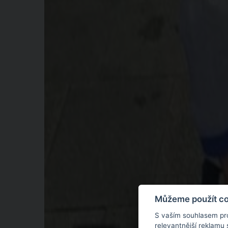
Můžeme použít coo
S vaším souhlasem pr
relevantnější reklamu