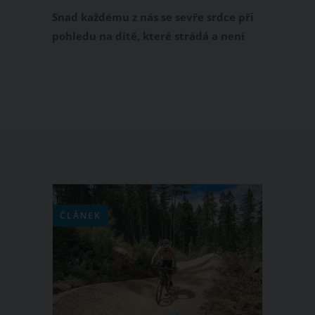
dojala čtvrt milionu lidí
Snad každému z nás se sevře srdce při
pohledu na dítě, které strádá a není
viditelně šťastné. Právě proto vyvolal
na sociálních sítích takové rozhořčení
příspěvek irské dobrovolnické
organizace The Homeless Street Cafe
zobrazující 5letého chlapce, který se
spolu s lidmi bez domova sklání nad
svou večeří položenou na papírovém
kartonu.
ČLÁNEK