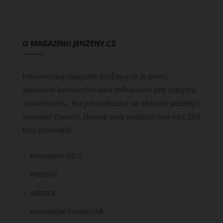
O MAGAZÍNU JENŽENY.CZ
Internetový magazín JenŽeny.cz je první,
skutečně komunitní web influencer pro ženy na
českém trhu. Na jeho obsahu se aktivně podílejí i
samotní čtenáři. Denně web navštíví více než 200
tisíc uživatelů.
PODMÍNKY UŽITÍ
PRESSKIT
INZERCE
KONTAKTNÍ FORMULÁŘ