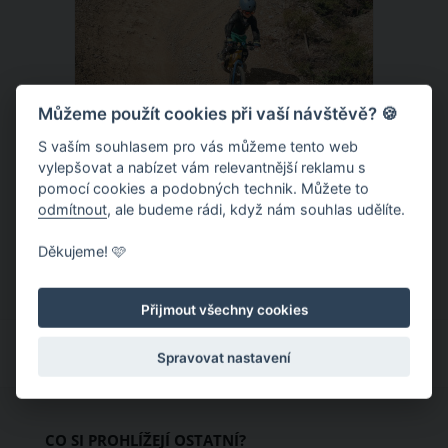
Můžeme použít cookies při vaší návštěvě? 🍪
S vaším souhlasem pro vás můžeme tento web
Donovaly – zbrusu nový slovenský
vylepšovat a nabízet vám relevantnější reklamu s
pomocí cookies a podobných technik. Můžete to
trailpark a dětský ráj k tomu
odmítnout
, ale budeme rádi, když nám souhlas udělíte.
Letní provoz na slovenských
Děkujeme! 🩷
Donovalech funguje už léta, nicméně
dosud cílil především na pěší a rodiny s
Přijmout všechny cookies
dětmi. Letos nově se Donovaly zapisují
také na dovolenkové seznamy bikerů,
Spravovat nastavení
protože tu vznikl zbrusu nový trailpark,
který svými flowtraily zaujme i
začínající jezdce.
CO SI PROHLÍŽEJÍ OSTATNÍ?