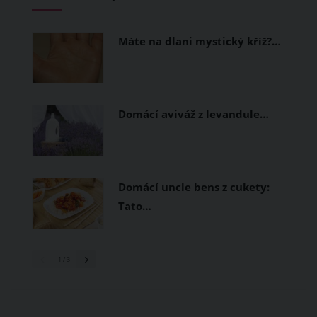
Máte na dlani mystický kříž?…
Domácí aviváž z levandule…
Domácí uncle bens z cukety:
Tato…
1
/ 3