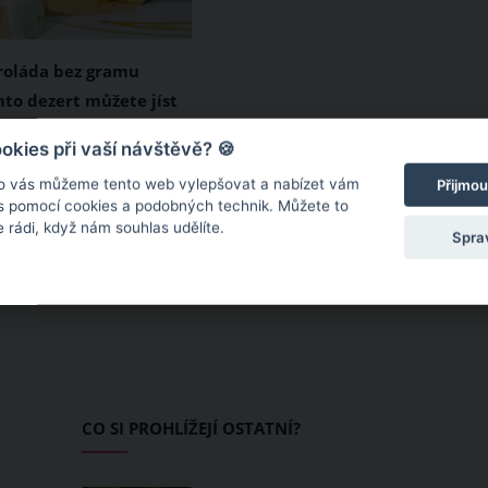
roláda bez gramu
to dezert můžete jíst
ní
ezerty jsou oblíbené
kies při vaší návštěvě? 🍪
ezi námi dospělými,
o vás můžeme tento web vylepšovat a nabízet vám
Přijmou
 také mezi dětmi. Tento
 s pomocí cookies a podobných technik. Můžete to
 rádi, když nám souhlas udělíte.
n ještě o vanilkový
Spra
šky. Navíc jeho velkým
to, že neobsahuje
ku, a tak si jej můžete
ik jen budete chtít.
CO SI PROHLÍŽEJÍ OSTATNÍ?