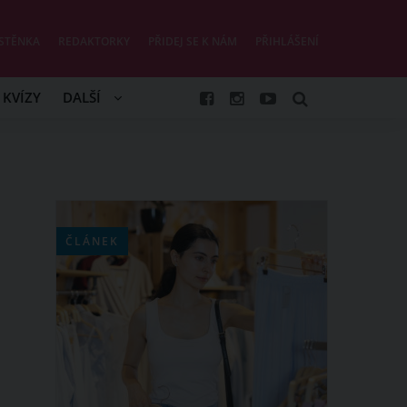
STĚNKA
REDAKTORKY
PŘIDEJ SE K NÁM
PŘIHLÁŠENÍ
KVÍZY
DALŠÍ
ČLÁNEK