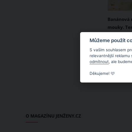
Banánová 
mouky. Ten
bez omeze
Banánové d
Můžeme použít coo
nejenom m
S vaším souhlasem pr
ale hlavně
relevantnější reklamu
odmítnout
, ale budeme
je obohace
krém a oří
Děkujeme! 🩷
plusem je 
žádnou mou
dopřát, kol
O MAGAZÍNU JENŽENY.CZ