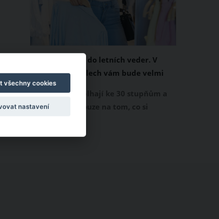
Chladivá móda do letních veder. V
těchto materiálech vám bude velmi
t všechny cookies
příjemně
Když teploty šplhají ke 30 stupňům a
výš, nezáleží pouze na tom, co si
vovat nastavení
obléknete, ale také z čeho je oblečení
ušité. Některé materiály totiž zadržují
teplo a pot, jiné naopak nechají
pokožku dýchat a pomohou vám
zvládnout i opravdu horké dny.
Základem letního šatníku by proto
měly být přírodní nebo funkční
prodyšné tkaniny a volnější střihy.