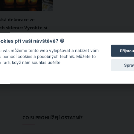
ká dekorace ze
h sklenic: Vyrobte si
skou lucernu
nu nepatří pouze
kies při vaší návštěvě? 🍪
dýně a strašidelné
o vás můžeme tento web vylepšovat a nabízet vám
Přijmou
31. října vám nesmí na
 s pomocí cookies a podobných technik. Můžete to
 rádi, když nám souhlas udělíte.
t ani halloweenská
Spra
kud rádi tvoříte,
tuto halloweenskou
robit sami. A to s
byčejných
h sklenic, barev či
CO SI PROHLÍŽEJÍ OSTATNÍ?