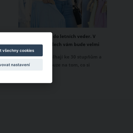
Chladivá móda do letních veder. V
těchto materiálech vám bude velmi
t všechny cookies
příjemně
Když teploty šplhají ke 30 stupňům a
výš, nezáleží pouze na tom, co si
vovat nastavení
obléknete, ale také z čeho je oblečení
ušité. Některé materiály totiž zadržují
teplo a pot, jiné naopak nechají
pokožku dýchat a pomohou vám
zvládnout i opravdu horké dny.
Základem letního šatníku by proto
měly být přírodní nebo funkční
prodyšné tkaniny a volnější střihy.