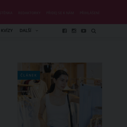
STĚNKA
REDAKTORKY
PŘIDEJ SE K NÁM
PŘIHLÁŠENÍ
KVÍZY
DALŠÍ
ČLÁNEK