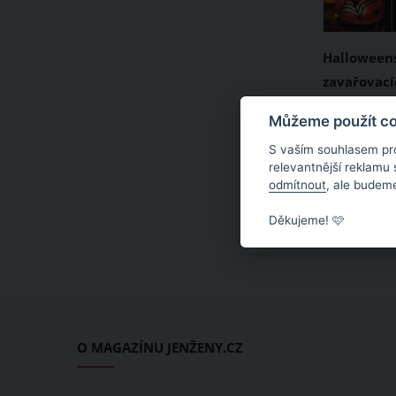
Halloweens
zavařovacíc
halloween
K Hallowee
Můžeme použít coo
vydlabané 
S vaším souhlasem pr
rekvizity. 
relevantnější reklamu
odmítnout
, ale budeme
okně chybě
lucerna. Po
Děkujeme! 🩷
můžete si 
dekoraci vy
využitím o
zavařovacíc
obinadla.
O MAGAZÍNU JENŽENY.CZ