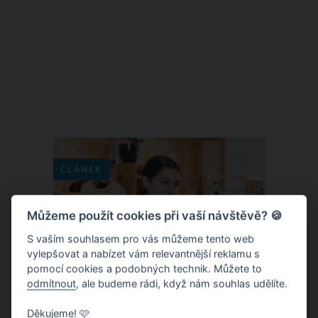
Znamená to, že tlustou ručičku na
hodinách posuneme v neděli ve tři
hodiny ráno zpátky na dvě hodiny
ráno. Ze soboty na neděli si tak díky
změně času pospíme o celou jednu
hodinu déle. Změna času z letního na
zimní v roce 2020 konkrétně připadá
na neděli 25. října.
ČLÁNEK
Můžeme použít cookies při vaší návštěvě? 🍪
S vaším souhlasem pro vás můžeme tento web
vylepšovat a nabízet vám relevantnější reklamu s
pomocí cookies a podobných technik. Můžete to
odmítnout
, ale budeme rádi, když nám souhlas udělíte.
Děkujeme! 🩷