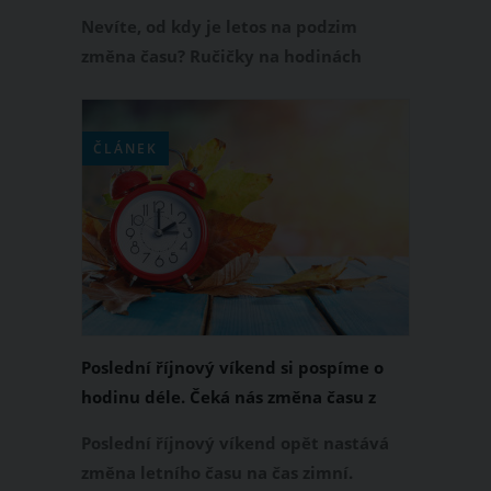
Nevíte, od kdy je letos na podzim
změna času? Ručičky na hodinách
přesuňte o 1 hodinu zpět v neděli 31.
října 2021, kdy se letní čas mění na
zimní. Že vás změna času obtěžuje? V
ČLÁNEK
tom případě vás nepotěší, že střídání
času bude v Česku trvat přinejmenším
do roku 2026.
Poslední říjnový víkend si pospíme o
hodinu déle. Čeká nás změna času z
letního na zimní
Poslední říjnový víkend opět nastává
změna letního času na čas zimní.