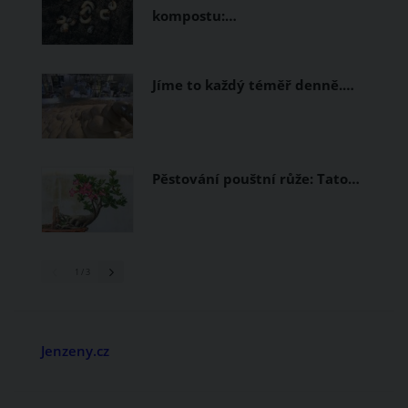
kompostu:…
Jíme to každý téměř denně.…
Pěstování pouštní růže: Tato…
1
/ 3
Jenzeny.cz