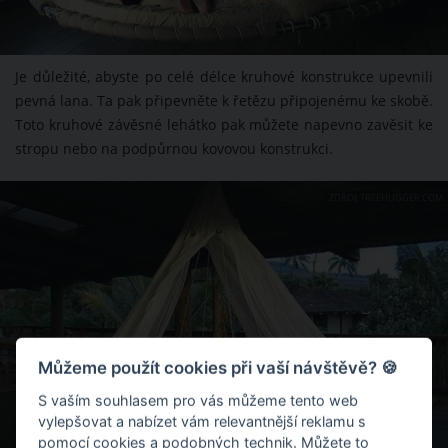
Je důležité, abyste po celé délce kruhové konstrukce upevnili
pevná lana. Ta pak připevněte k řetězu připojenému ke skobě.
Toto kruhové závěsné lehátko pak můžete napevno zavěsit ke
stropu nebo na podpůrnou kovovou konstrukci.
ZDROJ: TREEHUGGER.COM
Můžeme použít cookies při vaší návštěvě? 🍪
S vaším souhlasem pro vás můžeme tento web
vylepšovat a nabízet vám relevantnější reklamu s
pomocí cookies a podobných technik. Můžete to