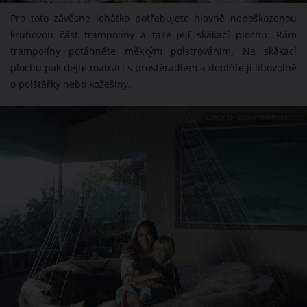
Pro toto závěsné lehátko potřebujete hlavně nepoškozenou
kruhovou část trampolíny a také její skákací plochu. Rám
trampolíny potáhněte měkkým polstrováním. Na skákací
plochu pak dejte matraci s prostěradlem a doplňte ji libovolně
o polštářky nebo kožešiny.
ZDROJ: THISISWHYIMBROKE.COM