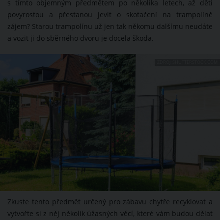
s tímto objemným předmětem po několika letech, až děti
povyrostou a přestanou jevit o skotačení na trampolíně
zájem? Starou trampolínu už jen tak někomu dalšímu neudáte
a vozit ji do sběrného dvoru je docela škoda.
ZDROJ: SHUTTERSTOCK.COM
Zkuste tento předmět určený pro zábavu chytře recyklovat a
vytvořte si z něj několik úžasných věcí, které vám budou dělat