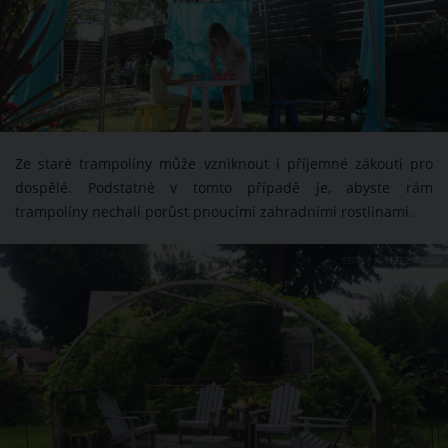
Ze staré trampolíny může vzniknout i příjemné zákoutí pro
dospělé. Podstatné v tomto případě je, abyste rám
trampolíny nechali porůst pnoucími zahradními rostlinami.
ZDROJ: PINTEREST.COM