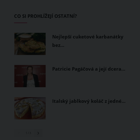
zvládnout i opravdu horké dny.
Základem letního šatníku by proto
CO SI PROHLÍŽEJÍ OSTATNÍ?
měly být přírodní nebo funkční
prodyšné tkaniny a volnější střihy.
Nejlepší cuketové karbanátky
bez…
Patricie Pagáčová a její dcera…
Italský jablkový koláč z jedné…
1
/ 3