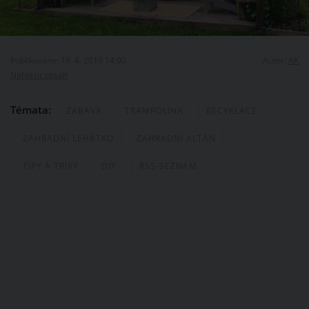
Publikováno: 19. 4. 2019 14:00
Autor:
AK
Nahlásit obsah
Témata:
ZÁBAVA
TRAMPOLÍNA
RECYKLACE
ZAHRADNÍ LEHÁTKO
ZAHRADNÍ ALTÁN
TIPY A TRIKY
DIY
RSS-SEZNAM