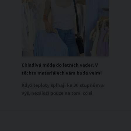
Chladivá móda do letních veder. V
těchto materiálech vám bude velmi
příjemně
Když teploty šplhají ke 30 stupňům a
výš, nezáleží pouze na tom, co si
obléknete, ale také z čeho je oblečení
ušité. Některé materiály totiž zadržují
teplo a pot, jiné naopak nechají
pokožku dýchat a pomohou vám