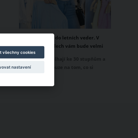
Chladivá móda do letních veder. V
těchto materiálech vám bude velmi
t všechny cookies
příjemně
Když teploty šplhají ke 30 stupňům a
výš, nezáleží pouze na tom, co si
vovat nastavení
obléknete, ale také z čeho je oblečení
ušité. Některé materiály totiž zadržují
teplo a pot, jiné naopak nechají
pokožku dýchat a pomohou vám
zvládnout i opravdu horké dny.
Základem letního šatníku by proto
měly být přírodní nebo funkční
prodyšné tkaniny a volnější střihy.