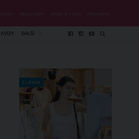
STĚNKA
REDAKTORKY
PŘIDEJ SE K NÁM
PŘIHLÁŠENÍ
KVÍZY
DALŠÍ
ČLÁNEK