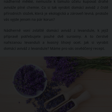
nádherně měkké, nemusíte k tomuto účelu kupovat drahé
aviváže plné chemie. Co si tak vyrobit domácí aviváž z čistě
přírodních složek, která je ekologická a zároveň levná, protože
vás vyjde jenom na pár korun?
Nádherně voní zvláště domácí aviváž z levandule, k jejíž
přípravě potřebujete pouhé dvě suroviny. A to čerstvě
nařezanou levanduli a kvasný lihový ocet. Jak si vyrobit
domácí aviváž z levandule? Máme pro vás osvědčený recept.
ZDROJ: SHUTTERSTOCK