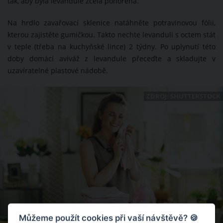
tak, aby byla levandule zcela ponořená.
Na hrdlo zavařovací sklenice natáhněte potravinovou fólii,
kterou zajistěte gumičkou. Takto nechte levanduli s octem stát
v teple (třeba na kuchyňské lince) 2 týdny. Po uplynutí této
doby domácí aviváž z levandule přeceďte a skladujte v
uzavíratelné plastové nádobě.
ZDROJ: SHUTTERSTOCK
Můžeme použít cookies při vaší návštěvě? 🍪