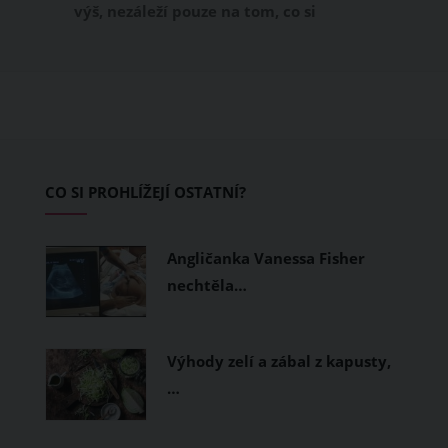
výš, nezáleží pouze na tom, co si
obléknete, ale také z čeho je oblečení
ušité. Některé materiály totiž zadržují
teplo a pot, jiné naopak nechají
pokožku dýchat a pomohou vám
zvládnout i opravdu horké dny.
Základem letního šatníku by proto
CO SI PROHLÍŽEJÍ OSTATNÍ?
měly být přírodní nebo funkční
prodyšné tkaniny a volnější střihy.
Angličanka Vanessa Fisher
nechtěla…
Výhody zelí a zábal z kapusty,
…