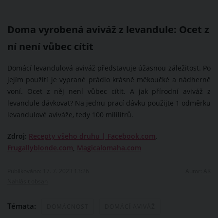
Doma vyrobená aviváž z levandule: Ocet z
ní není vůbec cítit
Domácí levandulová aviváž představuje úžasnou záležitost. Po
jejím použití je vyprané prádlo krásně měkoučké a nádherně
voní. Ocet z něj není vůbec cítit. A jak přírodní aviváž z
levandule dávkovat? Na jednu prací dávku použijte 1 odměrku
levandulové aviváže, tedy 100 mililitrů.
Zdroj:
Recepty všeho druhu | Facebook.com
,
Frugallyblonde.com
,
Magicalomaha.com
Publikováno: 17. 7. 2023 13:26
Autor:
AK
Nahlásit obsah
Témata:
DOMÁCNOST
DOMÁCÍ AVIVÁŽ