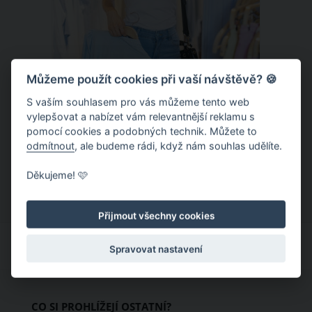
Můžeme použít cookies při vaší návštěvě? 🍪
S vaším souhlasem pro vás můžeme tento web
Chladivá móda do letních veder. V
vylepšovat a nabízet vám relevantnější reklamu s
pomocí cookies a podobných technik. Můžete to
těchto materiálech vám bude velmi
odmítnout
, ale budeme rádi, když nám souhlas udělíte.
příjemně
Když teploty šplhají ke 30 stupňům a
Děkujeme! 🩷
výš, nezáleží pouze na tom, co si
obléknete, ale také z čeho je oblečení
Přijmout všechny cookies
ušité. Některé materiály totiž zadržují
teplo a pot, jiné naopak nechají
Spravovat nastavení
pokožku dýchat a pomohou vám
zvládnout i opravdu horké dny.
Základem letního šatníku by proto
CO SI PROHLÍŽEJÍ OSTATNÍ?