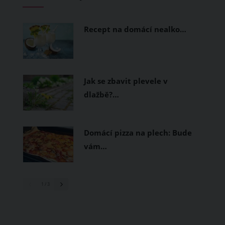
měly být přírodní nebo funkční
prodyšné tkaniny a volnější střihy.
Recept na domácí nealko…
Jak se zbavit plevele v
dlažbě?…
Domácí pizza na plech: Bude
vám…
1
/ 3