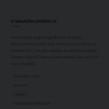
O MAGAZÍNU JENŽENY.CZ
Internetový magazín JenŽeny.cz je první,
skutečně komunitní web influencer pro ženy na
českém trhu. Na jeho obsahu se aktivně podílejí i
samotní čtenáři. Denně web navštíví více než 200
tisíc uživatelů.
PODMÍNKY UŽITÍ
PRESSKIT
INZERCE
KONTAKTNÍ FORMULÁŘ