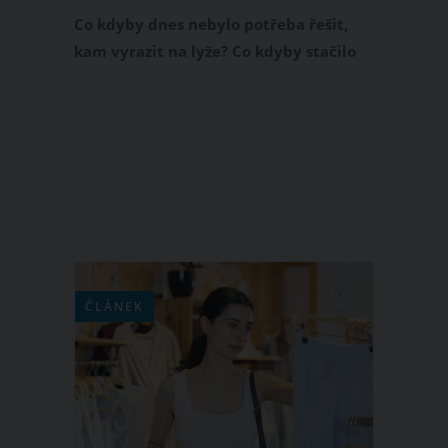
na pomezí Jizerských hor a Krkonoš.
Co kdyby dnes nebylo potřeba řešit,
kam vyrazit na lyže? Co kdyby stačilo
sledovat počasí, sněhové podmínky
nebo vlastní náladu a podle toho si
vybrat středisko? Přesně s touto
myšlenkou vznikl společný projekt čtyř
skiareálů na pomezí Jizerských hor a
Krkonoš – Panorama Card.
ČLÁNEK