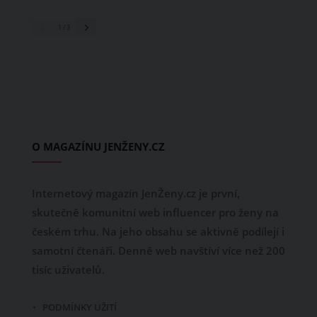
1
/ 3
O MAGAZÍNU JENŽENY.CZ
Internetový magazín JenŽeny.cz je první,
skutečně komunitní web influencer pro ženy na
českém trhu. Na jeho obsahu se aktivně podílejí i
samotní čtenáři. Denně web navštíví více než 200
tisíc uživatelů.
PODMÍNKY UŽITÍ