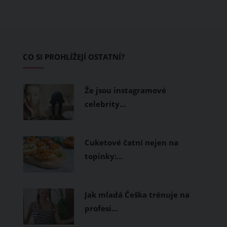
teplo a pot, jiné naopak nechají
pokožku dýchat a pomohou vám
zvládnout i opravdu horké dny.
Základem letního šatníku by proto
CO SI PROHLÍŽEJÍ OSTATNÍ?
měly být přírodní nebo funkční
prodyšné tkaniny a volnější střihy.
Že jsou instagramové
celebrity…
Cuketové čatní nejen na
topinky:…
Jak mladá Češka trénuje na
profesi…