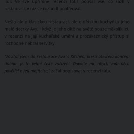
lidí. Ve své upřímné recenzi totiž popsal vše, co zažil v
restauraci, v níž se rozhodl poobědvat.
Nešlo ale o klasickou restauraci, ale o dětskou kuchyňku jeho
malé dcerky Avy. I když je jeho dítě na světě pouze několik let,
v recenzi na její kuchařské umění a prozákaznický přístup si
rozhodně nebral servítky.
“Zavítal jsem do restaurace Ava´s Kitchen, která otevřela koncem
dubna. Je to velmi čisté zařízení. Dovolte mi, abych vám něco
pověděl o její majitelce,”
začal popisovat v recenzi táta.