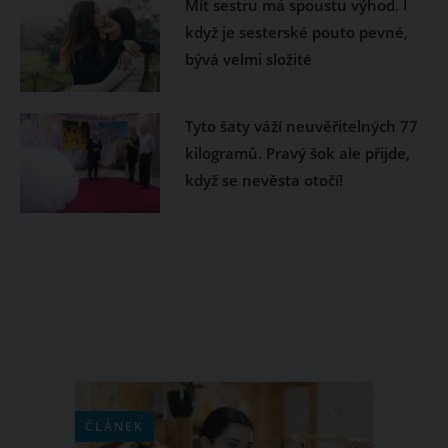
Mít sestru má spoustu výhod. I
když je sesterské pouto pevné,
bývá velmi složité
Tyto šaty váží neuvěřitelných 77
kilogramů. Pravý šok ale přijde,
když se nevěsta otočí!
ČLÁNEK