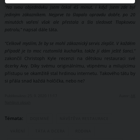
“Na svou objednávku jsem čekal 45 minut, i když jsem zde byl
jediným zákazníkem. Nejprve to šlapalo opravdu dobře, po 20
minutách vaření však ale přestala a šla sledovat Tlapkovou
patrolu,”
napsal dále táta.
“Celkově myslím, že by se mohl zákaznický servis zlepšit. V každém
případě je to moc roztomilá kuchařka, takže jí dám ještě šanci,”
zakončil Christoph Kyle recenzi na dětskou restauraci své
dcerky Avy. Díky svému originálnímu, vtipnému a milujícímu
přístupu se okamžitě stal hrdinou internetu. Takového tátu by
si přála snad každá holčička, nebo ne?
Publikováno: 25. 9. 2020 11:17
Autor:
AK
Nahlásit obsah
Témata:
DOJEMNÉ
NÁVŠTĚVA RESTAURACE
VAŘENÍ
TÁTA A DCERA
RODINA