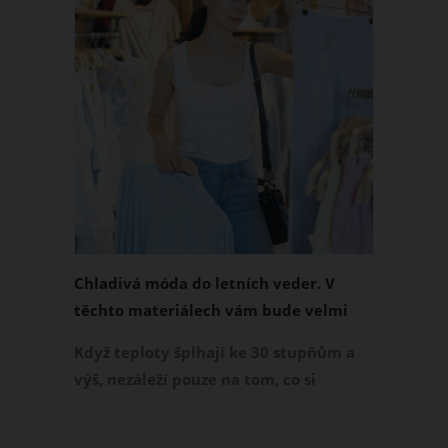
Chladivá móda do letních veder. V
těchto materiálech vám bude velmi
příjemně
Když teploty šplhají ke 30 stupňům a
výš, nezáleží pouze na tom, co si
obléknete, ale také z čeho je oblečení
ušité. Některé materiály totiž zadržují