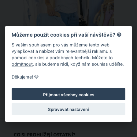
Můžeme použít cookies při vaší návštěvě? 🍪
S vaším souhlasem pro vás můžeme tento web
Chladivá móda do letních veder. V
vylepšovat a nabízet vám relevantnější reklamu s
pomocí cookies a podobných technik. Můžete to
těchto materiálech vám bude velmi
odmítnout
, ale budeme rádi, když nám souhlas udělíte.
příjemně
Když teploty šplhají ke 30 stupňům a
Děkujeme! 🩷
výš, nezáleží pouze na tom, co si
obléknete, ale také z čeho je oblečení
Přijmout všechny cookies
ušité. Některé materiály totiž zadržují
teplo a pot, jiné naopak nechají
Spravovat nastavení
pokožku dýchat a pomohou vám
zvládnout i opravdu horké dny.
Základem letního šatníku by proto
CO SI PROHLÍŽEJÍ OSTATNÍ?