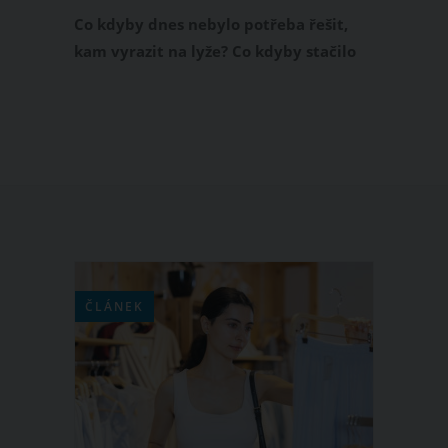
na pomezí Jizerských hor a Krkonoš.
Co kdyby dnes nebylo potřeba řešit,
kam vyrazit na lyže? Co kdyby stačilo
sledovat počasí, sněhové podmínky
nebo vlastní náladu a podle toho si
vybrat středisko? Přesně s touto
myšlenkou vznikl společný projekt čtyř
skiareálů na pomezí Jizerských hor a
Krkonoš – Panorama Card.
ČLÁNEK