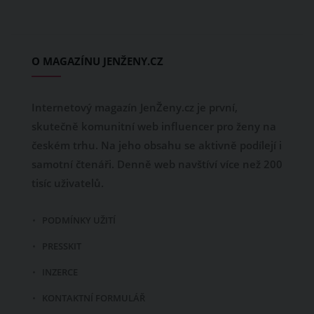
O MAGAZÍNU JENŽENY.CZ
Internetový magazín JenŽeny.cz je první,
skutečně komunitní web influencer pro ženy na
českém trhu. Na jeho obsahu se aktivně podílejí i
samotní čtenáři. Denně web navštíví více než 200
tisíc uživatelů.
PODMÍNKY UŽITÍ
PRESSKIT
INZERCE
KONTAKTNÍ FORMULÁŘ