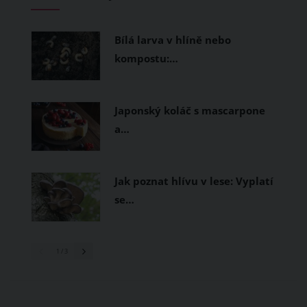
měly být přírodní nebo funkční
prodyšné tkaniny a volnější střihy.
Bílá larva v hlíně nebo
kompostu:…
Japonský koláč s mascarpone
a…
Jak poznat hlívu v lese: Vyplatí
se…
1
/ 3