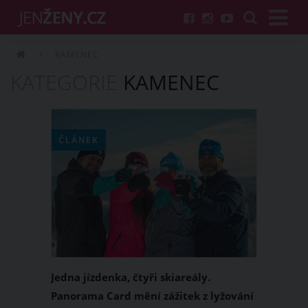
KAMENEC
KATEGORIE
KAMENEC
ČLÁNEK
Jedna jízdenka, čtyři skiareály.
Panorama Card mění zážitek z lyžování