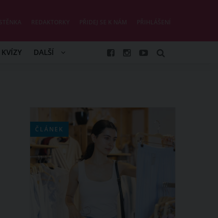
STĚNKA
REDAKTORKY
PŘIDEJ SE K NÁM
PŘIHLÁŠENÍ
KVÍZY
DALŠÍ
ČLÁNEK