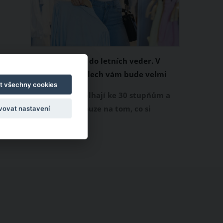
Chladivá móda do letních veder. V
těchto materiálech vám bude velmi
t všechny cookies
příjemně
Když teploty šplhají ke 30 stupňům a
výš, nezáleží pouze na tom, co si
vovat nastavení
obléknete, ale také z čeho je oblečení
ušité. Některé materiály totiž zadržují
teplo a pot, jiné naopak nechají
pokožku dýchat a pomohou vám
zvládnout i opravdu horké dny.
Základem letního šatníku by proto
měly být přírodní nebo funkční
prodyšné tkaniny a volnější střihy.