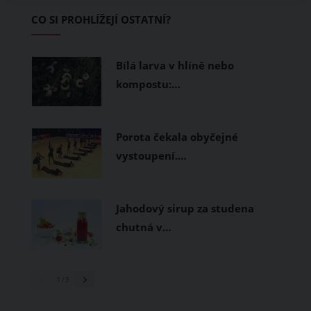
Základem letního šatníku by proto
CO SI PROHLÍŽEJÍ OSTATNÍ?
měly být přírodní nebo funkční
prodyšné tkaniny a volnější střihy.
Bílá larva v hlíně nebo
kompostu:…
Porota čekala obyčejné
vystoupení.…
Jahodový sirup za studena
chutná v…
1
/ 3