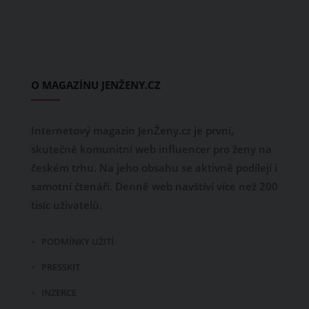
O MAGAZÍNU JENŽENY.CZ
Internetový magazín JenŽeny.cz je první,
skutečně komunitní web influencer pro ženy na
českém trhu. Na jeho obsahu se aktivně podílejí i
samotní čtenáři. Denně web navštíví více než 200
tisíc uživatelů.
PODMÍNKY UŽITÍ
PRESSKIT
INZERCE