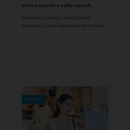
sítích postarala o velký rozruch.
Nazvala svou mámu MILFkou
Dcera Dary Rolins, 14letá Laura
Homolová, je na sociálních sítích stále
odvážnější. O velký rozruch se nedávno
postarala na TikToku, kde sdílela video
se svou hvězdnou mámou. Označení,
kterým svou 48letou maminku
častovala, však některé sledující zvedlo
pořádně za židle.
ČLÁNEK