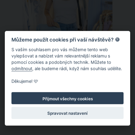
Můžeme použít cookies při vaší návštěvě? 🍪
S vaším souhlasem pro vás můžeme tento web
vylepšovat a nabízet vám relevantnější reklamu s
Chladivá móda do letních veder. V
pomocí cookies a podobných technik. Můžete to
těchto materiálech vám bude velmi
odmítnout
, ale budeme rádi, když nám souhlas udělíte.
příjemně
Když teploty šplhají ke 30 stupňům a
Děkujeme! 🩷
výš, nezáleží pouze na tom, co si
obléknete, ale také z čeho je oblečení
Přijmout všechny cookies
ušité. Některé materiály totiž zadržují
teplo a pot, jiné naopak nechají
Spravovat nastavení
pokožku dýchat a pomohou vám
zvládnout i opravdu horké dny.