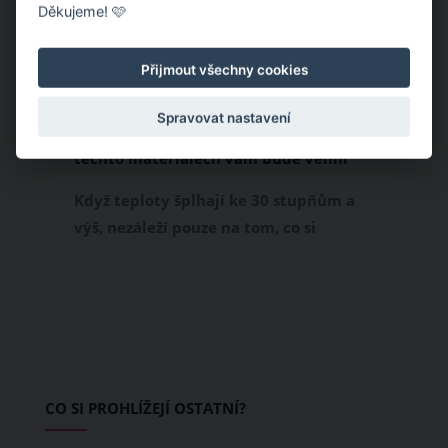
Děkujeme! 🩷
Přijmout všechny cookies
Spravovat nastavení
Chladivá móda do letních veder. V
těchto materiálech vám bude velmi
příjemně
Když teploty šplhají ke 30 stupňům a
výš, nezáleží pouze na tom, co si
obléknete, ale také z čeho je oblečení
ušité. Některé materiály totiž zadržují
teplo a pot, jiné naopak nechají
pokožku dýchat a pomohou vám
zvládnout i opravdu horké dny.
Základem letního šatníku by proto
CO SI PROHLÍŽEJÍ OSTATNÍ?
měly být přírodní nebo funkční
prodyšné tkaniny a volnější střihy.