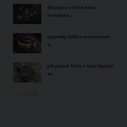
Bílá larva v hlíně nebo
kompostu:…
Japonský koláč s mascarpone
a…
Jak poznat hlívu v lese: Vyplatí
se…
1
/ 3