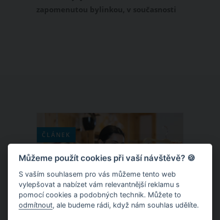
zapomenutou bylinkou, v současnosti
se opět dostává na výsluní. Tato
rostlinka výrazné chuti, kterou s
oblibou pěstovaly na zahrádkách ještě
naše babičky, je skvělá hlavně do
polévek. Připravte si z ní výborné pesto
nebo tekuté polévkové dochucovadlo,
které se chutí vyrovná klasickému
maggi.
ČLÁNEK
Můžeme použít cookies při vaší návštěvě? 🍪
S vaším souhlasem pro vás můžeme tento web
vylepšovat a nabízet vám relevantnější reklamu s
pomocí cookies a podobných technik. Můžete to
odmítnout
, ale budeme rádi, když nám souhlas udělíte.