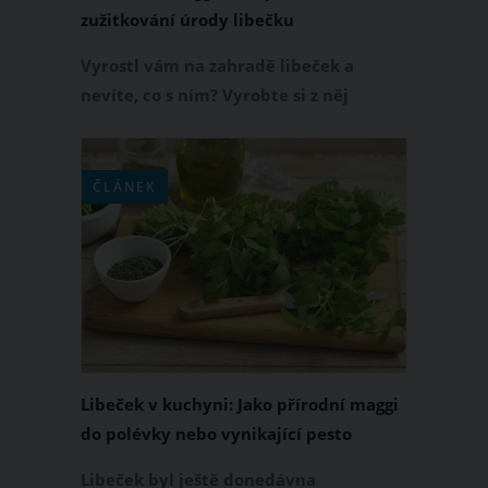
zužitkování úrody libečku
Vyrostl vám na zahradě libeček a
nevíte, co s ním? Vyrobte si z něj
domácí libečkové maggi. Získáte
chutné tekuté polévkové
dochucovadlo, které je složené z čistě
ČLÁNEK
přírodních ingrediencí. Jak si maggi z
libečku vyrobit? Přinášíme osvědčený
recept.
Libeček v kuchyni: Jako přírodní maggi
do polévky nebo vynikající pesto
Libeček byl ještě donedávna