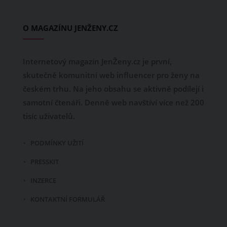
O MAGAZÍNU JENŽENY.CZ
Internetový magazín JenŽeny.cz je první,
skutečně komunitní web influencer pro ženy na
českém trhu. Na jeho obsahu se aktivně podílejí i
samotní čtenáři. Denně web navštíví více než 200
tisíc uživatelů.
PODMÍNKY UŽITÍ
PRESSKIT
INZERCE
KONTAKTNÍ FORMULÁŘ