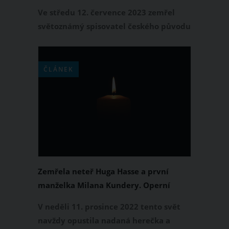
Ve středu 12. července 2023 zemřel
světoznámý spisovatel českého původu
Milan Kundera. Dožil se požehnaných
94 let. Milan Kundera právem patřil k
nejvýznamnějším poválečným
ČLÁNEK
spisovatelům. Do dějin literatury se
zapsal zejména romány Nesmrtelnost,
Žert či Nesnesitelná lehkost bytí.
Zemřela neteř Huga Hasse a první
manželka Milana Kundery. Operní
zpěvačka Olga Haasová-Smrčková měla
V neděli 11. prosince 2022 tento svět
85 let
navždy opustila nadaná herečka a