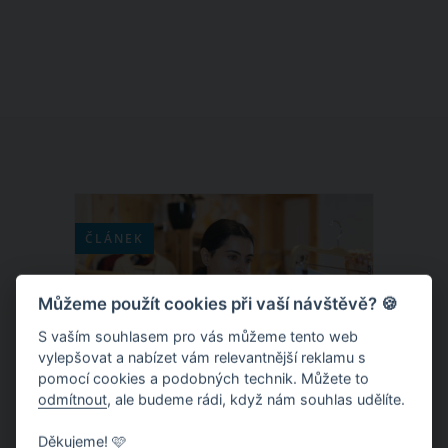
operní zpěvačka Olga Haasová-
Smrčková. Brněnská rodačka a
umělkyně, jejíž profesní dráha byla
spjata s Národním divadlem v Brně,
zemřela v 85 letech po dlouhé těžké
nemoci. Zbytek svého života strávila v
Domově důchodců v Brně
Maloměřicích.
ČLÁNEK
Můžeme použít cookies při vaší návštěvě? 🍪
S vaším souhlasem pro vás můžeme tento web
vylepšovat a nabízet vám relevantnější reklamu s
pomocí cookies a podobných technik. Můžete to
odmítnout
, ale budeme rádi, když nám souhlas udělíte.
Děkujeme! 🩷