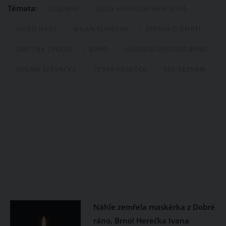
Témata:
DOJEMNÉ
OLGA HAASOVÁ-SMRČKOVÁ
HUGO HAAS
MILAN KUNDERA
ZPRÁVA O ÚMRTI
SMUTNÁ ZPRÁVA
BRNO
NÁRODNÍ DIVADLO BRNO
OPERNÍ ZPĚVAČKA
ČESKÁ HEREČKA
RSS-SEZNAM
Náhle zemřela maskérka z Dobré
ráno, Brno! Herečka Ivana