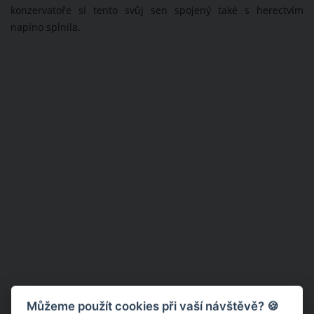
konzervatoře si tento svůj sen spojený také s herectvím
naplno splnila.
Můžeme použít cookies při vaší návštěvě? 🍪