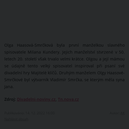
Olga Haasová-Smrčková byla první manželkou slavného
spisovatele Milana Kundery. Jejich manželství stvrzené v 50.
letech 20. století však trvalo velmi krátce. Olgou a její mámou
se údajně tento velký spisovatel inspiroval při psaní své
divadelní hry Majitelé klíčů. Druhým manželem Olgy Haasové-
Smrčkové byl výtvarník Vladimír Smrčka, se kterým měla syna
Jana.
Zdroj:
Divadelni-noviny.cz
,
Tn.nova.cz
Publikováno: 14. 12. 2022 16:00
Autor:
AK
Nahlásit obsah