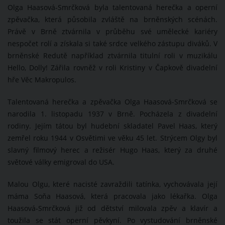
Olga Haasová-Smrčková byla talentovaná herečka a operní
zpěvačka, která působila zvláště na brněnských scénách.
Právě v Brně ztvárnila v průběhu své umělecké kariéry
nespočet rolí a získala si také srdce velkého zástupu diváků. V
brněnské Redutě například ztvárnila titulní roli v muzikálu
Hello, Dolly! Zářila rovněž v roli Kristiny v Čapkově divadelní
hře Věc Makropulos.
Talentovaná herečka a zpěvačka Olga Haasová-Smrčková se
narodila 1. listopadu 1937 v Brně. Pocházela z divadelní
rodiny. Jejím tátou byl hudební skladatel Pavel Haas, který
zemřel roku 1944 v Osvětimi ve věku 45 let. Strýcem Olgy byl
slavný filmový herec a režisér Hugo Haas, který za druhé
světové války emigroval do USA.
Malou Olgu, které nacisté zavraždili tatínka, vychovávala její
máma Soňa Haasová, která pracovala jako lékařka. Olga
Haasová-Smrčková již od dětství milovala zpěv a klavír a
toužila se stát operní pěvkyní. Po vystudování brněnské