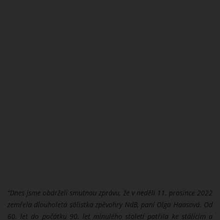
“Dnes jsme obdrželi smutnou zprávu, že v neděli 11. prosince 2022
zemřela dlouholetá sólistka zpěvohry NdB, paní Olga Haasová. Od
60. let do počátku 90. let minulého století patřila ke stálicím a