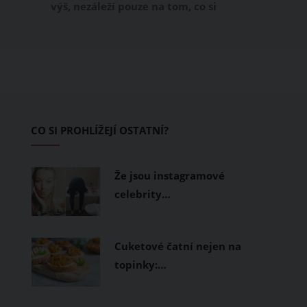
výš, nezáleží pouze na tom, co si
obléknete, ale také z čeho je oblečení
ušité. Některé materiály totiž zadržují
teplo a pot, jiné naopak nechají
pokožku dýchat a pomohou vám
zvládnout i opravdu horké dny.
Základem letního šatníku by proto
CO SI PROHLÍŽEJÍ OSTATNÍ?
měly být přírodní nebo funkční
prodyšné tkaniny a volnější střihy.
Že jsou instagramové
celebrity…
Cuketové čatní nejen na
topinky:…