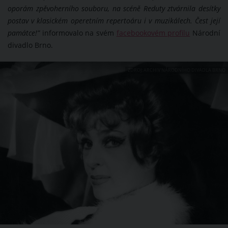
oporám zpěvoherního souboru, na scéně Reduty ztvárnila desítky
postav v klasickém operetním repertoáru i v muzikálech. Čest její
památce!”
informovalo na svém
facebookovém profilu
Národní
divadlo Brno.
ZDROJ: ARCHIV NÁRODNÍHO DIVADLA BRNO