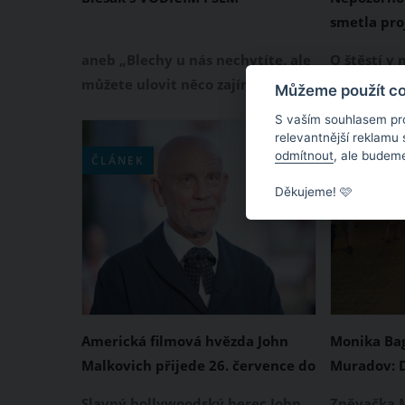
smetla proj
unikla smrt
aneb „Blechy u nás nechytíte, ale
O štěstí v
nevšimla
můžete ulovit něco zajímavého, a
mladá dívk
Můžeme použít coo
ještě navíc přispět na dobrou věc“
Antonínsk
S vaším souhlasem pr
málem srazi
relevantnější reklamu
odmítnout
, ale budeme
tramvaj. Ř
ČLÁNEK
ČLÁNEK
včas zarea
Děkujeme! 🩷
přecházejí
včas zabrzd
dívka vůbe
nebezpečí 
odkráčela 
Americká filmová hvězda John
Monika Ba
Malkovich přijede 26. července do
Muradov: D
Kroměříže. V rozhovoru prozradil,
zpěvačka s
Slavný hollywoodský herec John
Zpěvačka 