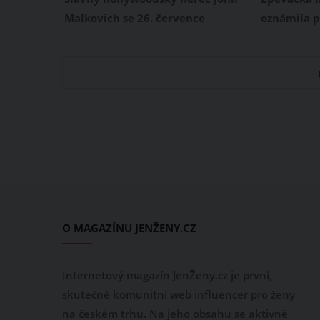
jak se těší
Malkovich se 26. července
oznámila p
představí v Podzámecké zahradě
instagramo
v Kroměříži. A to v rámci
definitiv
divadelního představení The
Muradovem
Music Critic, se kterým již na
dvouletou
jiném místě Česka nevystoupí.
Monika a M
John Malkovich nám v rozhovoru
jednou, sl
přiblížil nejen tento divadelní
ovšem nepo
projekt. Svěřil se také, jaký osobní
jdou defini
vztah má k Brnu či Karlovým
Varům.
O MAGAZÍNU JENŽENY.CZ
Internetový magazín JenŽeny.cz je první,
skutečně komunitní web influencer pro ženy
na českém trhu. Na jeho obsahu se aktivně