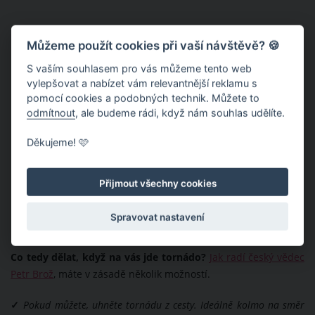
Můžeme použít cookies při vaší návštěvě? 🍪
S vaším souhlasem pro vás můžeme tento web
vylepšovat a nabízet vám relevantnější reklamu s
pomocí cookies a podobných technik. Můžete to
odmítnout
, ale budeme rádi, když nám souhlas udělíte.
Děkujeme! 🩷
Přijmout všechny cookies
Spravovat nastavení
Co tedy dělat, když na vás jde tornádo?
Jak radí český vědec
Petr Brož
, máte v zásadě několik možností.
✓
Pokud můžete, uhněte tornádu z cesty. Ideálně kolmo na směr