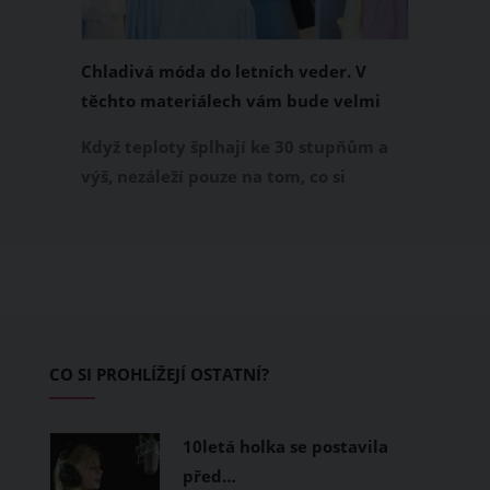
Chladivá móda do letních veder. V
těchto materiálech vám bude velmi
příjemně
Když teploty šplhají ke 30 stupňům a
výš, nezáleží pouze na tom, co si
obléknete, ale také z čeho je oblečení
ušité. Některé materiály totiž zadržují
teplo a pot, jiné naopak nechají
pokožku dýchat a pomohou vám
zvládnout i opravdu horké dny.
Základem letního šatníku by proto
CO SI PROHLÍŽEJÍ OSTATNÍ?
měly být přírodní nebo funkční
prodyšné tkaniny a volnější střihy.
10letá holka se postavila
před…