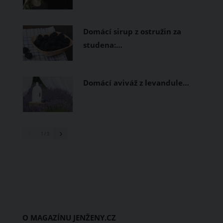
Domácí sirup z ostružin za
studena:…
Domácí aviváž z levandule…
1
/ 3
O MAGAZÍNU JENŽENY.CZ