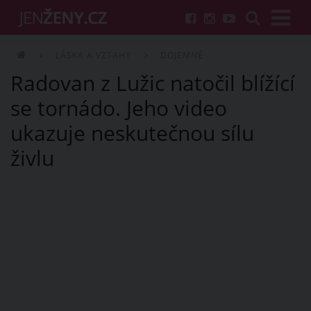
LÁSKA A VZTAHY
DOJEMNÉ
Radovan z Lužic natočil blížící
se tornádo. Jeho video
ukazuje neskutečnou sílu
živlu