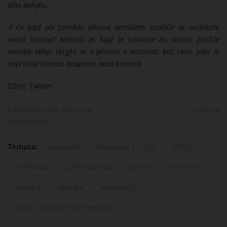
jeho pohybu.
✓
Co když ale tornádu uhnout nemůžete, protože se nacházíte
uvnitř budovy? Nejlepší je, když se schováte do sklepa. Jestliže
nemáte sklep, skryjte se v přízemí v místnosti bez oken, jako je
například toaleta, koupelna nebo komora.
Zdroj: Twitter
Publikováno: 28. 6. 2021 13:08
Autor:
AK
Nahlásit obsah
Témata:
DOJEMNÉ
RADOVAN Z LUŽIC
VIDEO
TORNÁDO
JIŽNÍ MORAVA
LUŽICE
TWITTER
POLICIE
KRITIKA
NEBEZPEČÍ
JAK SE CHOVAT PŘI TORNÁDU