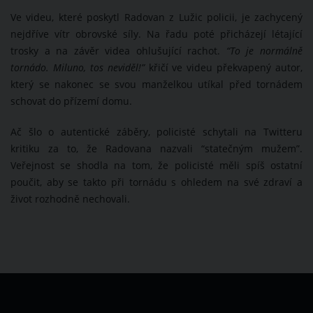
Ve videu, které poskytl Radovan z Lužic policii, je zachycený
nejdříve vítr obrovské síly. Na řadu poté přicházejí létající
trosky a na závěr videa ohlušující rachot.
“To je normálně
tornádo. Miluno, tos neviděl!”
křičí ve videu překvapený autor,
který se nakonec se svou manželkou utíkal před tornádem
schovat do přízemí domu.
Ač šlo o autentické záběry, policisté schytali na Twitteru
kritiku za to, že Radovana nazvali “statečným mužem”.
Veřejnost se shodla na tom, že policisté měli spíš ostatní
poučit, aby se takto při tornádu s ohledem na své zdraví a
život rozhodně nechovali.