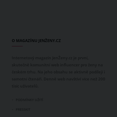
O MAGAZÍNU JENŽENY.CZ
Internetový magazín JenŽeny.cz je první,
skutečně komunitní web influencer pro ženy na
českém trhu. Na jeho obsahu se aktivně podílejí i
samotní čtenáři. Denně web navštíví více než 200
tisíc uživatelů.
PODMÍNKY UŽITÍ
PRESSKIT