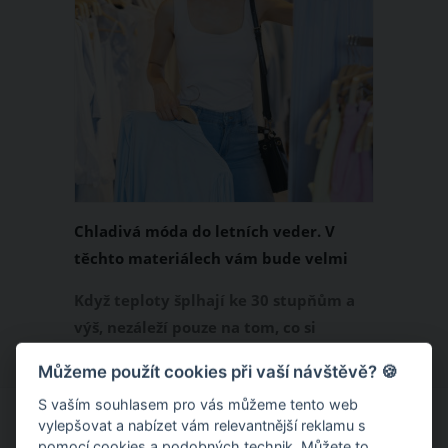
Chladivá móda do letních veder. V
těchto materiálech vám bude velmi
příjemně
Když teploty šplhají ke 30 stupňům a
výš, nezáleží pouze na tom, co si
obléknete, ale také z čeho je oblečení
Můžeme použít cookies při vaší návštěvě? 🍪
ušité. Některé materiály totiž zadržují
S vaším souhlasem pro vás můžeme tento web
teplo a pot, jiné naopak nechají
vylepšovat a nabízet vám relevantnější reklamu s
pokožku dýchat a pomohou vám
pomocí cookies a podobných technik. Můžete to