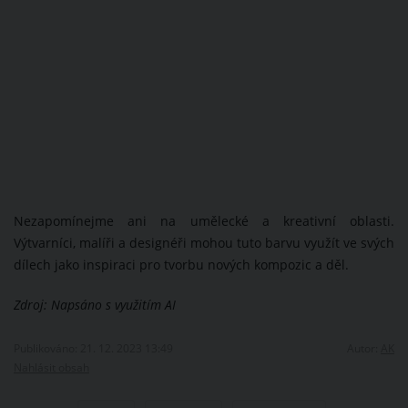
Nezapomínejme ani na umělecké a kreativní oblasti.
Výtvarníci, malíři a designéři mohou tuto barvu využít ve svých
dílech jako inspiraci pro tvorbu nových kompozic a děl.
Zdroj: Napsáno s využitím AI
Publikováno: 21. 12. 2023 13:49
Autor:
AK
Nahlásit obsah