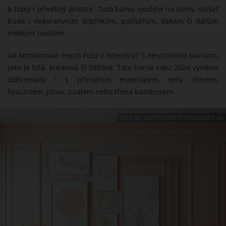
a teplý i přívětivý prostor. Tuto barvu využijte na stěny, slušet
bude i dekorativním doplňkům, polštářům, dekám či dalším
měkkým textiliím.
Jak kombinovat Peach Fuzz v interiéru? S neutrálními barvami,
jako je bílá, krémová či béžová. Tato barva roku 2024 vynikne
dohromady i s přírodním materiálem, tedy dřevem,
hyacintem, jutou, sisalem nebo třeba bambusem.
ZDROJ: MICROSOFT DESIGNER AI