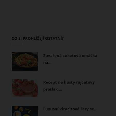
ušité. Některé materiály totiž zadržují
teplo a pot, jiné naopak nechají
pokožku dýchat a pomohou vám
zvládnout i opravdu horké dny.
Základem letního šatníku by proto
CO SI PROHLÍŽEJÍ OSTATNÍ?
měly být přírodní nebo funkční
prodyšné tkaniny a volnější střihy.
Zavařená cuketová omáčka
na…
Recept na hustý rajčatový
protlak.…
Luxusní vitacitové řezy se…