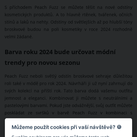
S příchodem Peach Fuzz se můžete těšit na nové odstíny
kosmetických produktů. A to hlavně rtěnek, tvářenek, očních
stínů a laků na nehty. Odstíny od světlejších až po hlubší tóny
broskvové budou na poli kosmetiky v roce 2024 rozhodně
velmi žádané.
Barva roku 2024 bude určovat módní
trendy pro novou sezonu
Peach Fuzz neboli světlý odstín broskvové sehraje důležitou
roli také v módě pro rok 2024. Návrháři ji už nyní zahrnují do
svých kolekcí na příští rok. Tato barva dodá vašemu outfitu
jemnost a eleganci. Kombinovat ji můžete s neutrálními a
pastelovými barvami. Pokud jste odvážnější, svůj outfit můžete
poskládat ze svršků v barvě Peach Fuzz v kombinaci s
kontrastními barvami, k nimž patří třeba modrá, zelená nebo
Můžeme použít cookies při vaší návštěvě? 🍪
fialová.