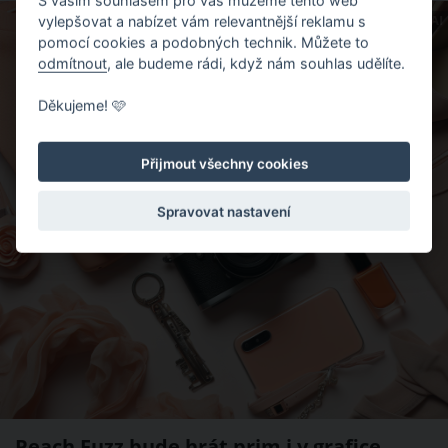
S vaším souhlasem pro vás můžeme tento web
ZDROJ: MICROSOFT DESIGNER AI
vylepšovat a nabízet vám relevantnější reklamu s
pomocí cookies a podobných technik. Můžete to
odmítnout
, ale budeme rádi, když nám souhlas udělíte.
Děkujeme! 🩷
Přijmout všechny cookies
Spravovat nastavení
Peach Fuzz bude hrát prim i v grafice,