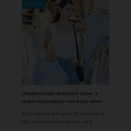
ČLÁNEK
Chladivá móda do letních veder. V
těchto materiálech vám bude velmi
příjemně
Když teploty šplhají ke 30 stupňům a
výš, nezáleží pouze na tom, co si
obléknete, ale také z čeho je oblečení