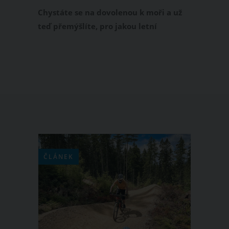
praktické rady
Chystáte se na dovolenou k moři a už
teď přemýšlíte, pro jakou letní
manikúru se rozhodnout? Máme pro
vás trendy nápady na nehty k moři
2024, s nimiž letos na dovolené
zaručeně zazáříte. Také vám přinášíme
několik praktických rad, které ocení
snad každá žena.
ČLÁNEK