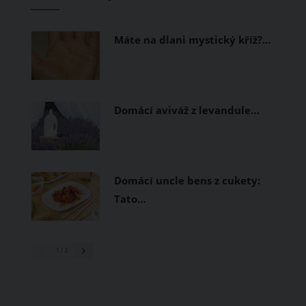
Máte na dlani mystický kříž?…
Domácí aviváž z levandule…
Domácí uncle bens z cukety:
Tato…
1
/ 3