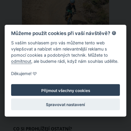
Můžeme použít cookies při vaší návštěvě? 🍪
S vaším souhlasem pro vás můžeme tento web
Donovaly – zbrusu nový slovenský
vylepšovat a nabízet vám relevantnější reklamu s
pomocí cookies a podobných technik. Můžete to
trailpark a dětský ráj k tomu
odmítnout
, ale budeme rádi, když nám souhlas udělíte.
Letní provoz na slovenských
Děkujeme! 🩷
Donovalech funguje už léta, nicméně
dosud cílil především na pěší a rodiny s
Přijmout všechny cookies
dětmi. Letos nově se Donovaly zapisují
také na dovolenkové seznamy bikerů,
Spravovat nastavení
protože tu vznikl zbrusu nový trailpark,
který svými flowtraily zaujme i
začínající jezdce.
CO SI PROHLÍŽEJÍ OSTATNÍ?