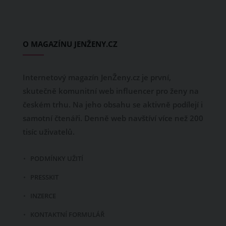
O MAGAZÍNU JENŽENY.CZ
Internetový magazín JenŽeny.cz je první,
skutečně komunitní web influencer pro ženy na
českém trhu. Na jeho obsahu se aktivně podílejí i
samotní čtenáři. Denně web navštíví více než 200
tisíc uživatelů.
PODMÍNKY UŽITÍ
PRESSKIT
INZERCE
KONTAKTNÍ FORMULÁŘ