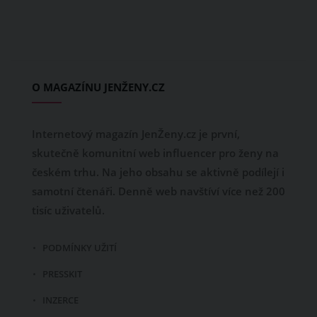
O MAGAZÍNU JENŽENY.CZ
Internetový magazín JenŽeny.cz je první,
skutečně komunitní web influencer pro ženy na
českém trhu. Na jeho obsahu se aktivně podílejí i
samotní čtenáři. Denně web navštíví více než 200
tisíc uživatelů.
PODMÍNKY UŽITÍ
PRESSKIT
INZERCE