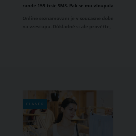
rande 159 tisíc SMS. Pak se mu vloupala
do domu a vykoupala ve vaně
Online seznamování je v současné době
na vzestupu. Důkladně si ale prověřte,
s kým si na internetu píšete a s kým si
následně dáte rande tváří v tvář. Ať
nedopadnete jako jeden movitý
Američan, který netušil, že se na online
seznamce seznámí se stalkerkou.
Zamilovaná žena mu po prvním rande
poslala 159 tisíc SMS a vloupala se mu i
do domu.
ČLÁNEK