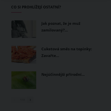
Základem letního šatníku by proto
CO SI PROHLÍŽEJÍ OSTATNÍ?
měly být přírodní nebo funkční
prodyšné tkaniny a volnější střihy.
Jak poznat, že je muž
zamilovaný?…
Cuketová směs na topinky:
Zavařte…
Nejúčinnější přírodní…
1
/ 3