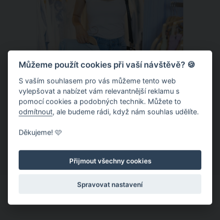
Můžeme použít cookies při vaší návštěvě? 🍪
S vaším souhlasem pro vás můžeme tento web
vylepšovat a nabízet vám relevantnější reklamu s
Chladivá móda do letních veder. V
pomocí cookies a podobných technik. Můžete to
těchto materiálech vám bude velmi
odmítnout
, ale budeme rádi, když nám souhlas udělíte.
příjemně
Když teploty šplhají ke 30 stupňům a
Děkujeme! 🩷
výš, nezáleží pouze na tom, co si
obléknete, ale také z čeho je oblečení
Přijmout všechny cookies
ušité. Některé materiály totiž zadržují
teplo a pot, jiné naopak nechají
Spravovat nastavení
pokožku dýchat a pomohou vám
zvládnout i opravdu horké dny.