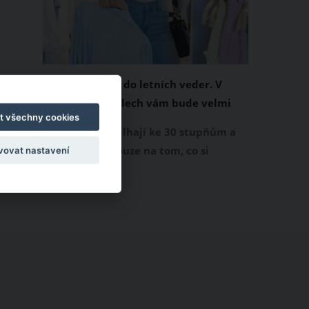
Chladivá móda do letních veder. V
těchto materiálech vám bude velmi
t všechny cookies
příjemně
Když teploty šplhají ke 30 stupňům a
výš, nezáleží pouze na tom, co si
vovat nastavení
obléknete, ale také z čeho je oblečení
ušité. Některé materiály totiž zadržují
teplo a pot, jiné naopak nechají
pokožku dýchat a pomohou vám
zvládnout i opravdu horké dny.
Základem letního šatníku by proto
měly být přírodní nebo funkční
prodyšné tkaniny a volnější střihy.