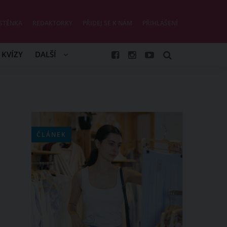
STĚNKA
REDAKTORKY
PŘIDEJ SE K NÁM
PŘIHLÁŠENÍ
KVÍZY
DALŠÍ
ČLÁNEK