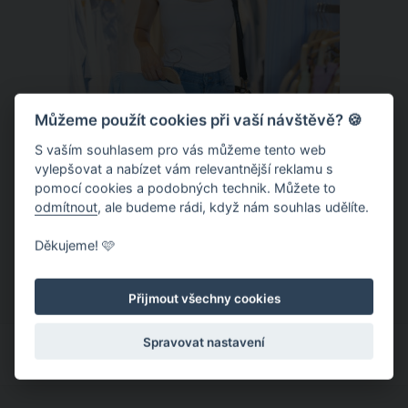
Můžeme použít cookies při vaší návštěvě? 🍪
S vaším souhlasem pro vás můžeme tento web
vylepšovat a nabízet vám relevantnější reklamu s
Chladivá móda do letních veder. V
pomocí cookies a podobných technik. Můžete to
těchto materiálech vám bude velmi
odmítnout
, ale budeme rádi, když nám souhlas udělíte.
příjemně
Když teploty šplhají ke 30 stupňům a
Děkujeme! 🩷
výš, nezáleží pouze na tom, co si
obléknete, ale také z čeho je oblečení
Přijmout všechny cookies
ušité. Některé materiály totiž zadržují
teplo a pot, jiné naopak nechají
Spravovat nastavení
pokožku dýchat a pomohou vám
zvládnout i opravdu horké dny.