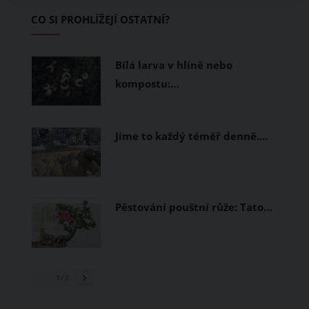
Základem letního šatníku by proto
CO SI PROHLÍŽEJÍ OSTATNÍ?
měly být přírodní nebo funkční
prodyšné tkaniny a volnější střihy.
Bílá larva v hlíně nebo
kompostu:…
Jíme to každý téměř denně.…
Pěstování pouštní růže: Tato…
1
/ 3