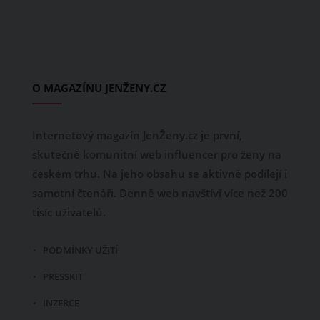
O MAGAZÍNU JENŽENY.CZ
Internetový magazín JenŽeny.cz je první,
skutečně komunitní web influencer pro ženy na
českém trhu. Na jeho obsahu se aktivně podílejí i
samotní čtenáři. Denně web navštíví více než 200
tisíc uživatelů.
PODMÍNKY UŽITÍ
PRESSKIT
INZERCE