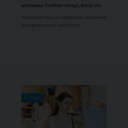
smetanou: Tradiční recept, který vás
dostane svou chutí
Vitacitové řezy se zakysanou smetanou
jsou generacemi ověřeným
moučníkem, který se vám doslova
rozplyne na jazyku. Vyzkoušejte
tradiční recept, který je jednoduchý na
přípravu a který patří k pokladům
české kuchyně. Tyto luxusní vitacitové
řezy si zkrátka nebudete moci
vynachválit!
ČLÁNEK