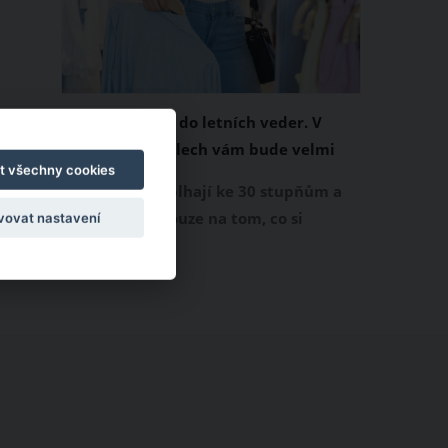
Chladivá móda do letních veder. V
těchto materiálech vám bude velmi
t všechny cookies
příjemně
Když teploty šplhají ke 30 stupňům a
výš, nezáleží pouze na tom, co si
vovat nastavení
obléknete, ale také z čeho je oblečení
ušité. Některé materiály totiž zadržují
teplo a pot, jiné naopak nechají
pokožku dýchat a pomohou vám
zvládnout i opravdu horké dny.
Základem letního šatníku by proto
měly být přírodní nebo funkční
prodyšné tkaniny a volnější střihy.