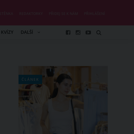
STĚNKA
REDAKTORKY
PŘIDEJ SE K NÁM
PŘIHLÁŠENÍ
KVÍZY
DALŠÍ
ČLÁNEK