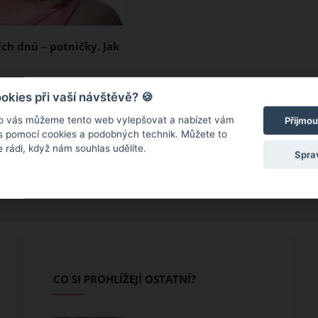
ích dnů – potničky. Jak
pické léto je v plném
kies při vaší návštěvě? 🍪
o ochlazení zatím není
o vás můžeme tento web vylepšovat a nabízet vám
Přijmou
y. Potničky, které
 s pomocí cookies a podobných technik. Můžete to
 rádi, když nám souhlas udělíte.
ně děti, se ale stále
Spra
kytují i u dospělých.
né pupínky plné
teré jsou velmi
 a svědí, vás můžou
pit. Hlavně v létě.
CO SI PROHLÍŽEJÍ OSTATNÍ?