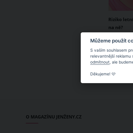
Riziko letn
na ně?
Letošní tro
Můžeme použít coo
proudu a p
S vaším souhlasem pr
ani památk
relevantnější reklamu
odmítnout
, ale budeme
mívají hlav
častěji vys
Děkujeme! 🩷
Malé červe
tekutiny, k
nepříjemné
pěkně potrá
O MAGAZÍNU JENŽENY.CZ