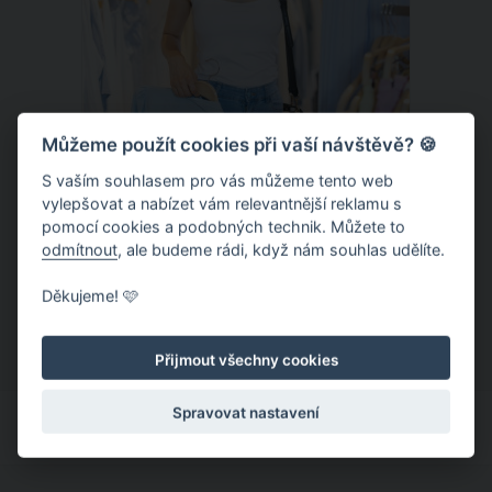
Můžeme použít cookies při vaší návštěvě? 🍪
S vaším souhlasem pro vás můžeme tento web
vylepšovat a nabízet vám relevantnější reklamu s
Chladivá móda do letních veder. V
pomocí cookies a podobných technik. Můžete to
těchto materiálech vám bude velmi
odmítnout
, ale budeme rádi, když nám souhlas udělíte.
příjemně
Když teploty šplhají ke 30 stupňům a
Děkujeme! 🩷
výš, nezáleží pouze na tom, co si
obléknete, ale také z čeho je oblečení
Přijmout všechny cookies
ušité. Některé materiály totiž zadržují
teplo a pot, jiné naopak nechají
Spravovat nastavení
pokožku dýchat a pomohou vám
zvládnout i opravdu horké dny.