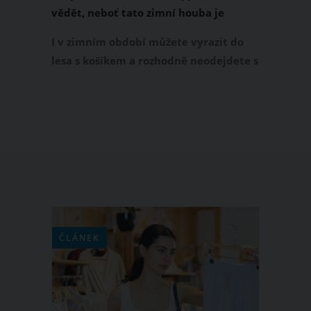
vědět, neboť tato zimní houba je
zázrakem na imunitu
I v zimním období můžete vyrazit do
lesa s košíkem a rozhodně neodejdete s
prázdnou. Les je bohatý na zimní druhy
hub, jimž kraluje hlíva ústřičná. Jak ale
hlívu v lese spolehlivě poznat? Stačí se
držet několika pravidel, díky kterým se
při sběru této léčivé houby rozhodně
nespletete.
ČLÁNEK