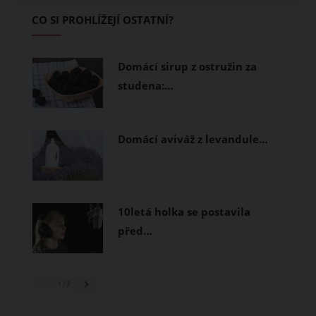
Základem letního šatníku by proto
CO SI PROHLÍŽEJÍ OSTATNÍ?
měly být přírodní nebo funkční
prodyšné tkaniny a volnější střihy.
Domácí sirup z ostružin za
studena:…
Domácí aviváž z levandule…
10letá holka se postavila
před…
1
/ 3