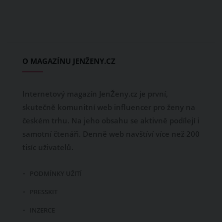
O MAGAZÍNU JENŽENY.CZ
Internetový magazín JenŽeny.cz je první,
skutečně komunitní web influencer pro ženy na
českém trhu. Na jeho obsahu se aktivně podílejí i
samotní čtenáři. Denně web navštíví více než 200
tisíc uživatelů.
PODMÍNKY UŽITÍ
PRESSKIT
INZERCE