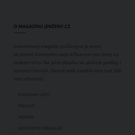
O MAGAZÍNU JENŽENY.CZ
Internetový magazín JenŽeny.cz je první,
skutečně komunitní web influencer pro ženy na
českém trhu. Na jeho obsahu se aktivně podílejí i
samotní čtenáři. Denně web navštíví více než 200
tisíc uživatelů.
PODMÍNKY UŽITÍ
PRESSKIT
INZERCE
KONTAKTNÍ FORMULÁŘ