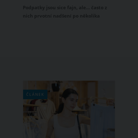
Podpatky jsou sice fajn, ale… často z
nich prvotní nadšení po několika
hodinách pomalu vyprchává. Hektický
den spolu s několika hodinami
strávenými na podpatcích může
znepříjemnit nejen bolest nohou, ale
také zad i kloubů.
ČLÁNEK