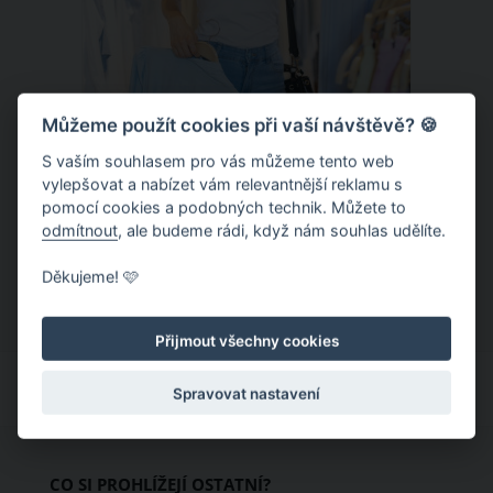
Můžeme použít cookies při vaší návštěvě? 🍪
S vaším souhlasem pro vás můžeme tento web
Chladivá móda do letních veder. V
vylepšovat a nabízet vám relevantnější reklamu s
pomocí cookies a podobných technik. Můžete to
těchto materiálech vám bude velmi
odmítnout
, ale budeme rádi, když nám souhlas udělíte.
příjemně
Když teploty šplhají ke 30 stupňům a
Děkujeme! 🩷
výš, nezáleží pouze na tom, co si
obléknete, ale také z čeho je oblečení
Přijmout všechny cookies
ušité. Některé materiály totiž zadržují
teplo a pot, jiné naopak nechají
Spravovat nastavení
pokožku dýchat a pomohou vám
zvládnout i opravdu horké dny.
Základem letního šatníku by proto
CO SI PROHLÍŽEJÍ OSTATNÍ?