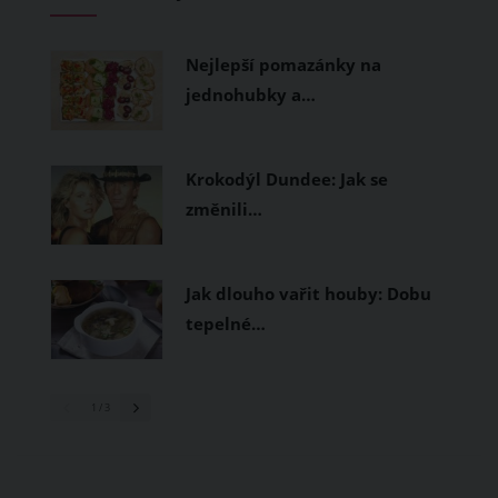
měly být přírodní nebo funkční
prodyšné tkaniny a volnější střihy.
Nejlepší pomazánky na
jednohubky a…
Krokodýl Dundee: Jak se
změnili…
Jak dlouho vařit houby: Dobu
tepelné…
1
/ 3