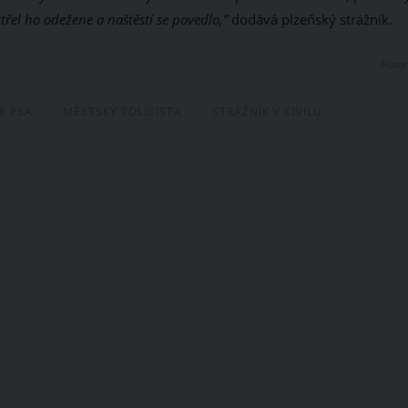
třel ho odežene a naštěstí se povedlo,”
dodává plzeňský strážník.
Autor
K PSA
MĚSTSKÝ POLICISTA
STRÁŽNÍK V CIVILU