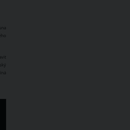
sna
ého
vit
ský
číná