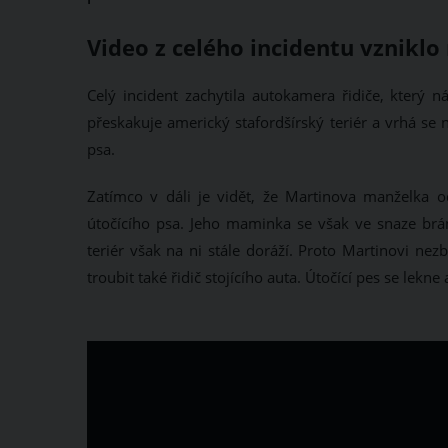
Video z celého incidentu vznikl
Celý incident zachytila autokamera řidiče, který n
přeskakuje americký stafordšírský teriér a vrhá se
psa.
Zatímco v dáli je vidět, že Martinova manželka odv
útočícího psa. Jeho maminka se však ve snaze brá
teriér však na ni stále doráží. Proto Martinovi nez
troubit také řidič stojícího auta. Útočící pes se lekne 