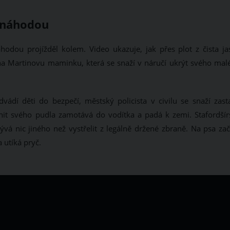
o náhodou
áhodou projížděl kolem. Video ukazuje, jak přes plot z čista ja
 na Martinovu maminku, která se snaží v náručí ukrýt svého mal
ádí děti do bezpečí, městský policista v civilu se snaží zasta
nit svého pudla zamotává do vodítka a padá k zemi. Stafordšír
bývá nic jiného než vystřelit z legálně držené zbraně. Na psa za
a utíká pryč.