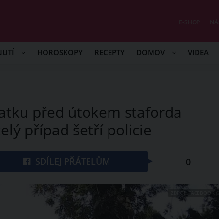
E-SHOP
NÁ
NUTÍ
HOROSKOPY
RECEPTY
DOMOV
VIDEA
 matku před útokem staforda
elý případ šetří policie
SDÍLEJ PŘÁTELŮM
0
ZDROJ: FACEBOOK.