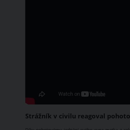
Strážník v civilu reagoval pohot
Díky pohotovému jednání svého syna matka z cel