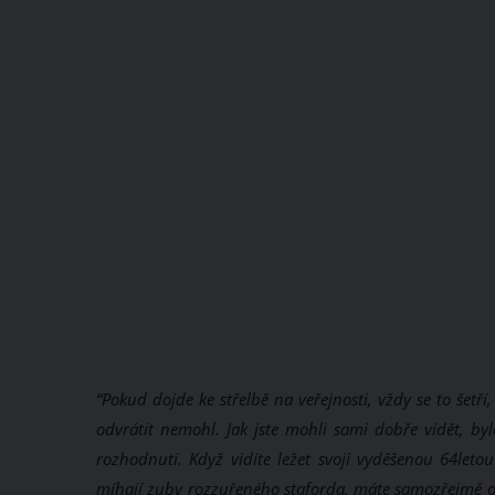
“Pokud dojde ke střelbě na veřejnosti, vždy se to šetří
odvrátit nemohl. Jak jste mohli sami dobře vidět, b
rozhodnutí. Když vidíte ležet svoji vyděšenou 64let
míhají zuby rozzuřeného staforda, máte samozřejmě ob