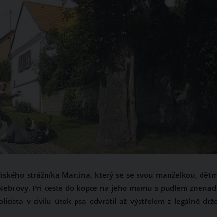
ňského strážníka Martina, který se se svou manželkou, dětm
ebílovy. Při cestě do kopce na jeho mámu s pudlem znenad
olicista v civilu útok psa odvrátil až výstřelem z legálně drž