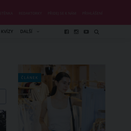
STĚNKA
REDAKTORKY
PŘIDEJ SE K NÁM
PŘIHLÁŠENÍ
KVÍZY
DALŠÍ
ČLÁNEK
COM