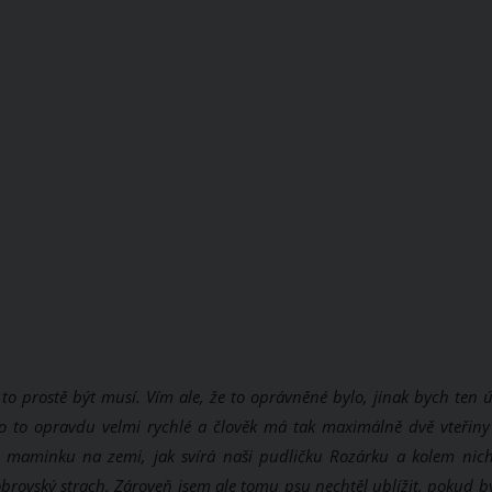
, to prostě být musí. Vím ale, že to oprávněné bylo, jinak bych ten 
ylo to opravdu velmi rychlé a člověk má tak maximálně dvě vteřin
ou maminku na zemi, jak svírá naši pudličku Rozárku a kolem nich
rovský strach. Zároveň jsem ale tomu psu nechtěl ublížit, pokud b