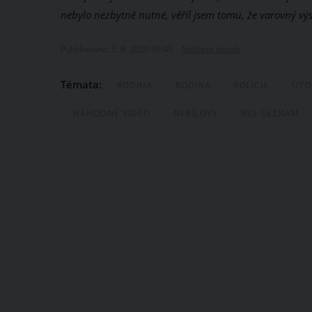
nebylo nezbytně nutné, věřil jsem tomu, že varovný výs
Publikováno: 5. 8. 2020 09:45
Nahlásit obsah
Témata:
RODINA
RODINA
POLICIE
ÚTO
NÁHODNÉ VIDEO
NEBÍLOVY
RSS-SEZNAM