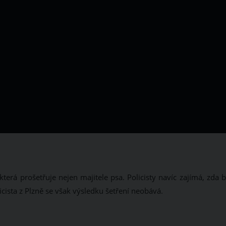
terá prošetřuje nejen majitele psa. Policisty navíc zajímá, zda 
cista z Plzně se však výsledku šetření neobává.