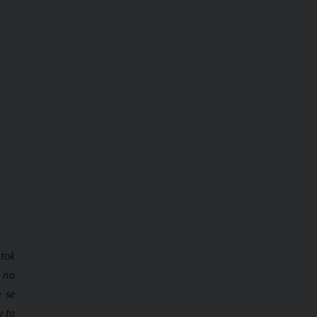
útok
y na
 se
y to