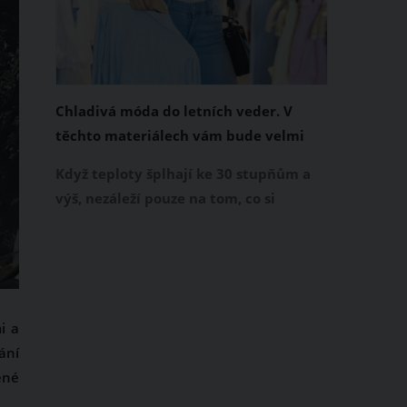
Chladivá móda do letních veder. V
těchto materiálech vám bude velmi
příjemně
Když teploty šplhají ke 30 stupňům a
výš, nezáleží pouze na tom, co si
obléknete, ale také z čeho je oblečení
ušité. Některé materiály totiž zadržují
teplo a pot, jiné naopak nechají
pokožku dýchat a pomohou vám
zvládnout i opravdu horké dny.
i a
Základem letního šatníku by proto
ání
měly být přírodní nebo funkční
ené
prodyšné tkaniny a volnější střihy.