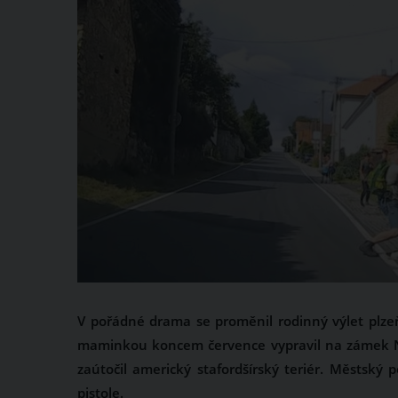
V pořádné drama se proměnil rodinný výlet plze
maminkou koncem července vypravil na zámek N
zaútočil americký stafordšírský teriér. Městský p
pistole.