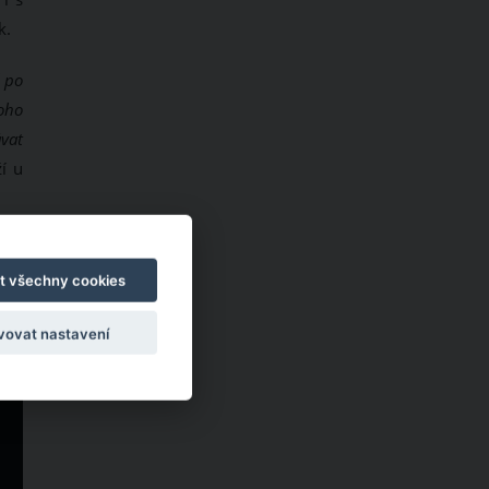
k.
l po
toho
ávat
í u
t všechny cookies
vovat nastavení