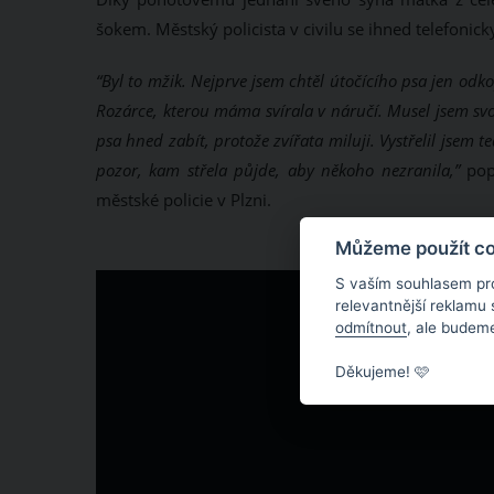
šokem. Městský policista v civilu se ihned telefonicky 
“Byl to mžik. Nejprve jsem chtěl útočícího psa jen odk
Rozárce, kterou máma svírala v náručí. Musel jsem svoji
psa hned zabít, protože zvířata miluji. Vystřelil jsem 
pozor, kam střela půjde, aby někoho nezranila,”
pop
městské policie v Plzni.
Můžeme použít coo
S vaším souhlasem pr
relevantnější reklamu
odmítnout
, ale budeme
Děkujeme! 🩷