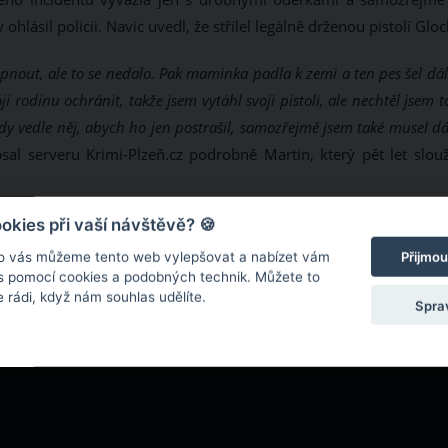
ohlásil policii. Navíc uvedl, že střílel legálně drženou pistolí Gloc
opnout, ale to se nedalo. Pak maminka padla k zemi a ten pes šel dá
 rodinu ochránit, takže jsem vytáhl svoji pistoli, ale nechtěl jsem 
tedy vedle něj, abych ho jen postrašil, samozřejmě jsem také musel d
sal serveru Krimi-Plzeň.cz podrobně Martin, který pět let slouž
kies při vaší návštěvě? 🍪
o vás můžeme tento web vylepšovat a nabízet vám
Přijmou
 s pomocí cookies a podobných technik. Můžete to
 rádi, když nám souhlas udělíte.
Spra