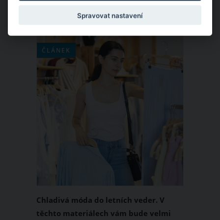
Spravovat nastavení
ČLÁNEK
Chladivá móda do letních veder. V
těchto materiálech vám bude velmi