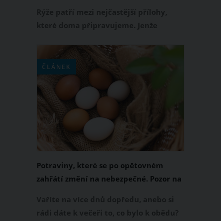
Rýže patří mezi nejčastější přílohy,
které doma připravujeme. Jenže
zatímco někdy je krásně nadýchaná a
voňavá, jindy připomíná slepenou kaši
bez chuti. A právě to dokáže pokazit i
ČLÁNEK
jinak skvělý oběd. Dobrou zprávou je,
že ve většině případů nejde o
nekvalitní rýži, ale o pár drobných
chyb, které při vaření děláme téměř
všechny.
Potraviny, které se po opětovném
zahřátí změní na nebezpečné. Pozor na
ně
Vaříte na více dnů dopředu, anebo si
rádi dáte k večeři to, co bylo k obědu?