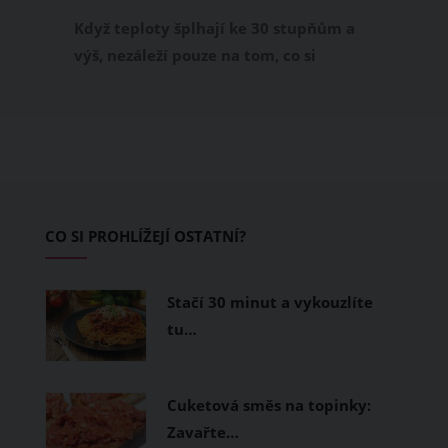
příjemně
Když teploty šplhají ke 30 stupňům a
výš, nezáleží pouze na tom, co si
obléknete, ale také z čeho je oblečení
ušité. Některé materiály totiž zadržují
teplo a pot, jiné naopak nechají
pokožku dýchat a pomohou vám
zvládnout i opravdu horké dny.
Základem letního šatníku by proto
CO SI PROHLÍŽEJÍ OSTATNÍ?
měly být přírodní nebo funkční
prodyšné tkaniny a volnější střihy.
Stačí 30 minut a vykouzlíte
tu…
Cuketová směs na topinky:
Zavařte…