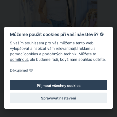
Můžeme použít cookies při vaší návštěvě? 🍪
S vaším souhlasem pro vás můžeme tento web
vylepšovat a nabízet vám relevantnější reklamu s
Chladivá móda do letních veder. V
pomocí cookies a podobných technik. Můžete to
těchto materiálech vám bude velmi
odmítnout
, ale budeme rádi, když nám souhlas udělíte.
příjemně
Když teploty šplhají ke 30 stupňům a
Děkujeme! 🩷
výš, nezáleží pouze na tom, co si
obléknete, ale také z čeho je oblečení
Přijmout všechny cookies
ušité. Některé materiály totiž zadržují
teplo a pot, jiné naopak nechají
Spravovat nastavení
pokožku dýchat a pomohou vám
zvládnout i opravdu horké dny.