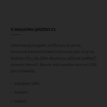
O MAGAZÍNU JENŽENY.CZ
Internetový magazín JenŽeny.cz je první,
skutečně komunitní web influencer pro ženy na
českém trhu. Na jeho obsahu se aktivně podílejí i
samotní čtenáři. Denně web navštíví více než 200
tisíc uživatelů.
PODMÍNKY UŽITÍ
PRESSKIT
INZERCE