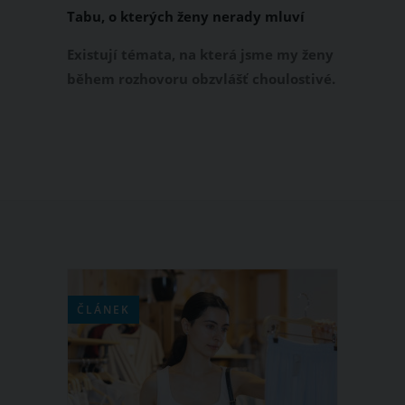
Tabu, o kterých ženy nerady mluví
Existují témata, na která jsme my ženy
během rozhovoru obzvlášť choulostivé.
Jsou to pro nás zkrátka tabu, kterým se
snažíme vyhýbat za každé situace. A
když se nás na ně někdo zeptá, jsme
vnitřně naštvané a snažíme se z
rozhovoru ladně vybruslit. Která
témata jsou pro nás tedy tabu, a
stydíme se nebo nechceme o nich
prostě mluvit?
ČLÁNEK