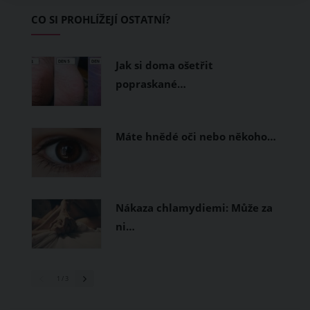
Základem letního šatníku by proto
CO SI PROHLÍŽEJÍ OSTATNÍ?
měly být přírodní nebo funkční
prodyšné tkaniny a volnější střihy.
Jak si doma ošetřit
popraskané…
Máte hnědé oči nebo někoho…
Nákaza chlamydiemi: Může za
ni…
1
/ 3