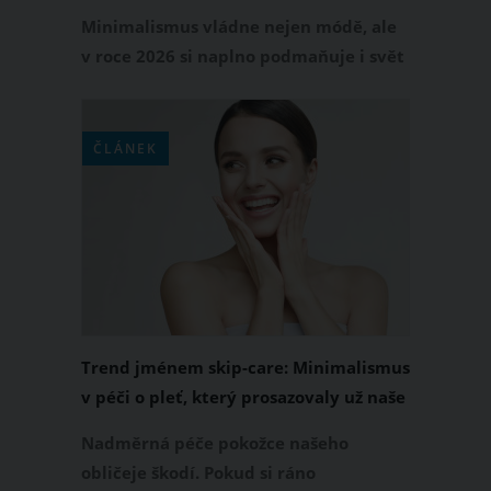
Minimalismus vládne nejen módě, ale
v roce 2026 si naplno podmaňuje i svět
manikúry. Pryč jsou přeplácané nehty
plné kamínků a výrazných barev.
Naopak do popředí se dostává
ČLÁNEK
přirozenost, jemné detaily a elegantní
jednoduchost, která působí upraveně a
nadčasově.
Trend jménem skip-care: Minimalismus
v péči o pleť, který prosazovaly už naše
babičky
Nadměrná péče pokožce našeho
obličeje škodí. Pokud si ráno