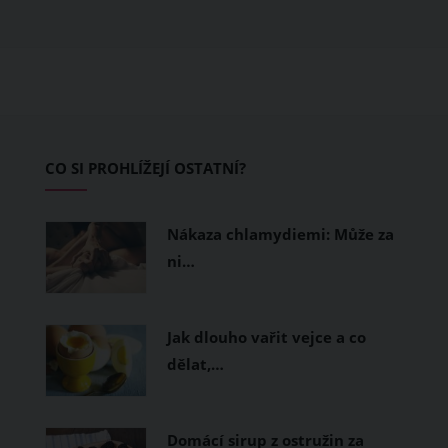
obléknete, ale také z čeho je oblečení
ušité. Některé materiály totiž zadržují
teplo a pot, jiné naopak nechají
pokožku dýchat a pomohou vám
zvládnout i opravdu horké dny.
Základem letního šatníku by proto
CO SI PROHLÍŽEJÍ OSTATNÍ?
měly být přírodní nebo funkční
prodyšné tkaniny a volnější střihy.
Nákaza chlamydiemi: Může za
ni…
Jak dlouho vařit vejce a co
dělat,…
Domácí sirup z ostružin za