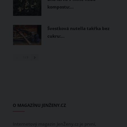
kompostu:…
Švestková nutella takřka bez
cukru:…
1
/ 3
O MAGAZÍNU JENŽENY.CZ
Internetový magazín JenŽeny.cz je první,