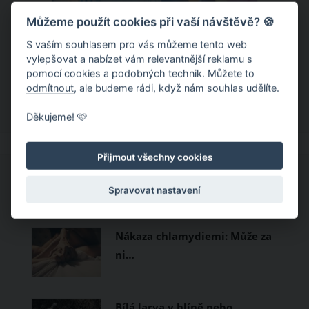
Můžeme použít cookies při vaší návštěvě? 🍪
Chladivá móda do letních veder. V
těchto materiálech vám bude velmi
S vaším souhlasem pro vás můžeme tento web
vylepšovat a nabízet vám relevantnější reklamu s
příjemně
Když teploty šplhají ke 30 stupňům a
pomocí cookies a podobných technik. Můžete to
odmítnout
, ale budeme rádi, když nám souhlas udělíte.
výš, nezáleží pouze na tom, co si
obléknete, ale také z čeho je oblečení
Děkujeme! 🩷
ušité. Některé materiály totiž zadržují
teplo a pot, jiné naopak nechají
Přijmout všechny cookies
pokožku dýchat a pomohou vám
zvládnout i opravdu horké dny.
CO SI PROHLÍŽEJÍ OSTATNÍ?
Spravovat nastavení
Základem letního šatníku by proto
měly být přírodní nebo funkční
Nákaza chlamydiemi: Může za
prodyšné tkaniny a volnější střihy.
ni…
Bílá larva v hlíně nebo