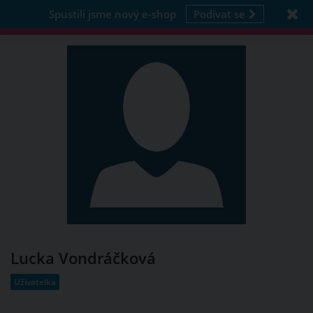
Spustili jsme nový e-shop
Podívat se
Lucka Vondráčková
Uživatelka