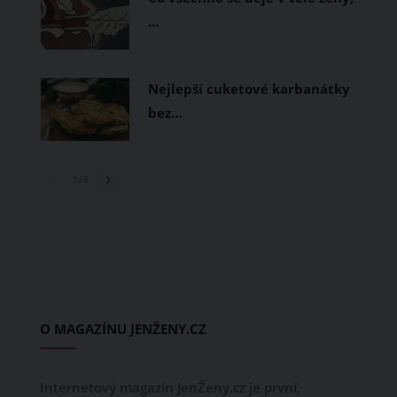
…
Nejlepší cuketové karbanátky
bez…
1
/ 3
O MAGAZÍNU JENŽENY.CZ
Internetový magazín JenŽeny.cz je první,