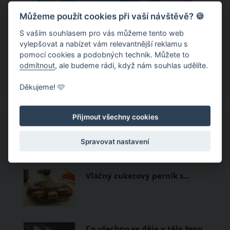
Můžeme použít cookies při vaší návštěvě? 🍪
Chladivá móda do letních veder. V
těchto materiálech vám bude velmi
S vaším souhlasem pro vás můžeme tento web
vylepšovat a nabízet vám relevantnější reklamu s
příjemně
Když teploty šplhají ke 30 stupňům a
pomocí cookies a podobných technik. Můžete to
odmítnout
, ale budeme rádi, když nám souhlas udělíte.
výš, nezáleží pouze na tom, co si
obléknete, ale také z čeho je oblečení
Děkujeme! 🩷
ušité. Některé materiály totiž zadržují
teplo a pot, jiné naopak nechají
Přijmout všechny cookies
pokožku dýchat a pomohou vám
zvládnout i opravdu horké dny.
CO SI PROHLÍŽEJÍ OSTATNÍ?
Spravovat nastavení
Základem letního šatníku by proto
měly být přírodní nebo funkční
Vláčný cuketový perník s…
prodyšné tkaniny a volnější střihy.
Co všechno se děje v těle ženy,