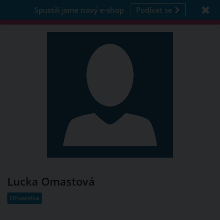
Spustili jsme nový e-shop
Podívat se
Lucka Omastová
Uživatelka