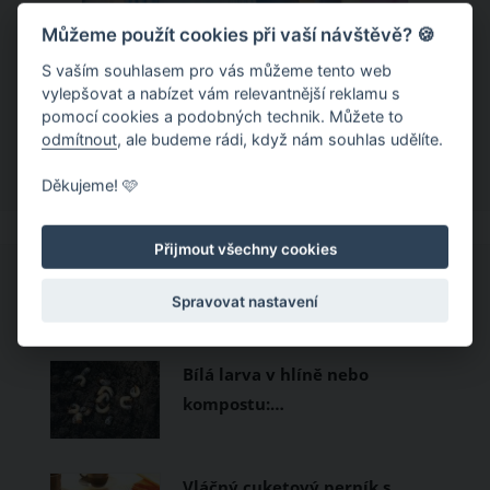
Můžeme použít cookies při vaší návštěvě? 🍪
Chladivá móda do letních veder. V
těchto materiálech vám bude velmi
S vaším souhlasem pro vás můžeme tento web
vylepšovat a nabízet vám relevantnější reklamu s
příjemně
Když teploty šplhají ke 30 stupňům a
pomocí cookies a podobných technik. Můžete to
odmítnout
, ale budeme rádi, když nám souhlas udělíte.
výš, nezáleží pouze na tom, co si
obléknete, ale také z čeho je oblečení
Děkujeme! 🩷
ušité. Některé materiály totiž zadržují
teplo a pot, jiné naopak nechají
Přijmout všechny cookies
pokožku dýchat a pomohou vám
zvládnout i opravdu horké dny.
CO SI PROHLÍŽEJÍ OSTATNÍ?
Spravovat nastavení
Základem letního šatníku by proto
měly být přírodní nebo funkční
Bílá larva v hlíně nebo
prodyšné tkaniny a volnější střihy.
kompostu:…
Vláčný cuketový perník s…