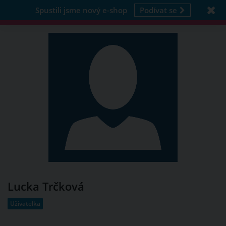
Spustili jsme nový e-shop
Podívat se
Lucka Trčková
Uživatelka