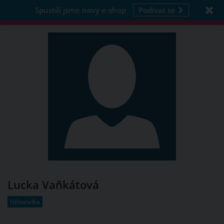
Spustili jsme nový e-shop
Podívat se
Lucka Vaňkátová
Uživatelka