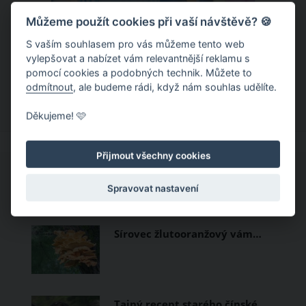
Můžeme použít cookies při vaší návštěvě? 🍪
Chladivá móda do letních veder. V
těchto materiálech vám bude velmi
S vaším souhlasem pro vás můžeme tento web
vylepšovat a nabízet vám relevantnější reklamu s
příjemně
Když teploty šplhají ke 30 stupňům a
pomocí cookies a podobných technik. Můžete to
odmítnout
, ale budeme rádi, když nám souhlas udělíte.
výš, nezáleží pouze na tom, co si
obléknete, ale také z čeho je oblečení
Děkujeme! 🩷
ušité. Některé materiály totiž zadržují
teplo a pot, jiné naopak nechají
Přijmout všechny cookies
pokožku dýchat a pomohou vám
zvládnout i opravdu horké dny.
CO SI PROHLÍŽEJÍ OSTATNÍ?
Spravovat nastavení
Základem letního šatníku by proto
měly být přírodní nebo funkční
Sírovec žlutooranžový vám…
prodyšné tkaniny a volnější střihy.
Tajný recept starého čínské