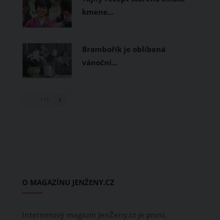
kmene…
Brambořík je oblíbená
vánoční…
1
/ 3
O MAGAZÍNU JENŽENY.CZ
Internetový magazín JenŽeny.cz je první,