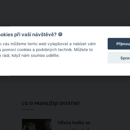
kies při vaší návštěvě? 🍪
o vás můžeme tento web vylepšovat a nabízet vám
Přijmou
 s pomocí cookies a podobných technik. Můžete to
 rádi, když nám souhlas udělíte.
Spra
CO SI PROHLÍŽEJÍ OSTATNÍ?
10letá holka se