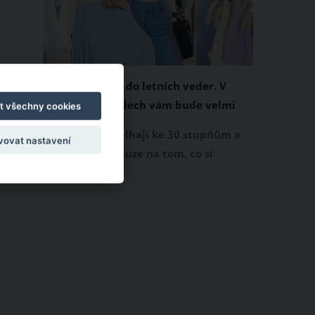
Chladivá móda do letních veder. V
těchto materiálech vám bude velmi
t všechny cookies
příjemně
Když teploty šplhají ke 30 stupňům a
vovat nastavení
výš, nezáleží pouze na tom, co si
obléknete, ale také z čeho je oblečení
ušité. Některé materiály totiž zadržují
teplo a pot, jiné naopak nechají
pokožku dýchat a pomohou vám
zvládnout i opravdu horké dny.
Základem letního šatníku by proto
měly být přírodní nebo funkční
prodyšné tkaniny a volnější střihy.