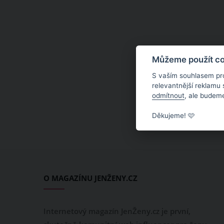
Můžeme použít coo
S vaším souhlasem pr
relevantnější reklamu
odmítnout
, ale budeme
Děkujeme! 🩷
O MAGAZÍNU JENŽENY.CZ
Internetový magazín JenŽeny.cz je první,