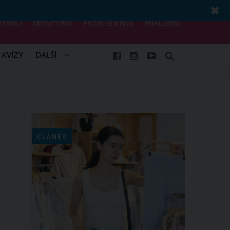
STĚNKA
REDAKTORKY
PŘIDEJ SE K NÁM
PŘIHLÁŠENÍ
KVÍZY
DALŠÍ
ČLÁNEK