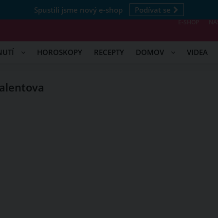
Spustili jsme nový e-shop
Podívat se
E-SHOP
NÁ
NUTÍ
HOROSKOPY
RECEPTY
DOMOV
VIDEA
alentova