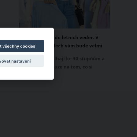
Chladivá móda do letních veder. V
těchto materiálech vám bude velmi
t všechny cookies
příjemně
Když teploty šplhají ke 30 stupňům a
vovat nastavení
výš, nezáleží pouze na tom, co si
obléknete, ale také z čeho je oblečení
ušité. Některé materiály totiž zadržují
teplo a pot, jiné naopak nechají
pokožku dýchat a pomohou vám
zvládnout i opravdu horké dny.
Základem letního šatníku by proto
měly být přírodní nebo funkční
prodyšné tkaniny a volnější střihy.