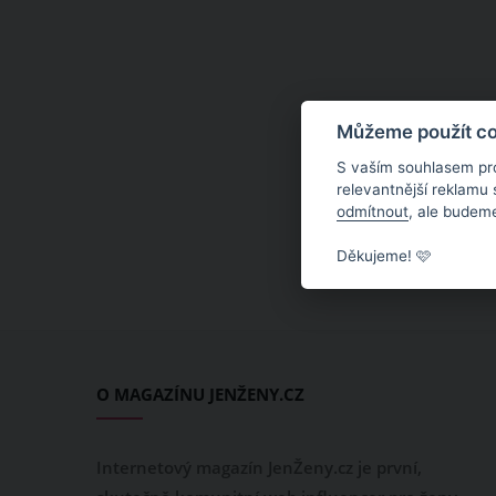
Můžeme použít coo
S vaším souhlasem pr
relevantnější reklamu
odmítnout
, ale budeme
Děkujeme! 🩷
O MAGAZÍNU JENŽENY.CZ
Internetový magazín JenŽeny.cz je první,