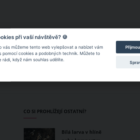
kies při vaší návštěvě? 🍪
o vás můžeme tento web vylepšovat a nabízet vám
Přijmou
 s pomocí cookies a podobných technik. Můžete to
 rádi, když nám souhlas udělíte.
Spra
CO SI PROHLÍŽEJÍ OSTATNÍ?
Bílá larva v hlíně