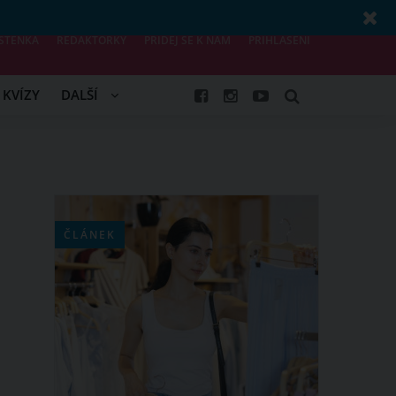
STĚNKA
REDAKTORKY
PŘIDEJ SE K NÁM
PŘIHLÁŠENÍ
KVÍZY
DALŠÍ
ČLÁNEK