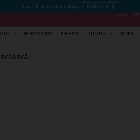
Spustili jsme nový e-shop
Podívat se
E-SHOP
NÁ
NUTÍ
HOROSKOPY
RECEPTY
DOMOV
VIDEA
Nováková