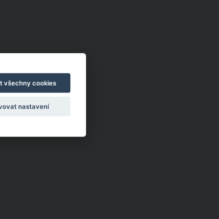
Chladivá móda do letních veder. V
těchto materiálech vám bude velmi
t všechny cookies
příjemně
Když teploty šplhají ke 30 stupňům a
výš, nezáleží pouze na tom, co si
vovat nastavení
obléknete, ale také z čeho je oblečení
ušité. Některé materiály totiž zadržují
teplo a pot, jiné naopak nechají
pokožku dýchat a pomohou vám
zvládnout i opravdu horké dny.
Základem letního šatníku by proto
měly být přírodní nebo funkční
prodyšné tkaniny a volnější střihy.