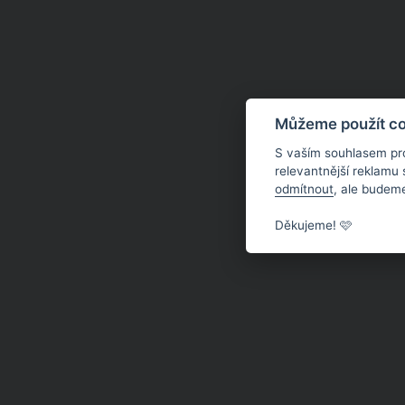
Můžeme použít coo
S vaším souhlasem pr
relevantnější reklamu
odmítnout
, ale budeme
Děkujeme! 🩷
O MAGAZÍNU JENŽENY.CZ