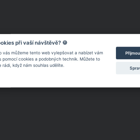
kies při vaší návštěvě? 🍪
Obsah na této stránce není vhodný pro osoby mladší 18 let
o vás můžeme tento web vylepšovat a nabízet vám
Přijmou
Pro přístup do této sekce musíte být starší 18 let.
 s pomocí cookies a podobných technik. Můžete to
 rádi, když nám souhlas udělíte.
Spra
JSEM STARŠÍ 18 LET
NEJSEM STARŠÍ 18 LET
CO SI PROHLÍŽEJÍ OSTATNÍ?