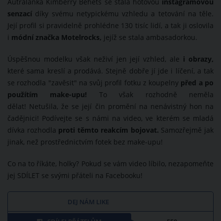
Autralanka Kimberry Behets se stala hotovou
instagramovou
senzací
díky svému netypickému vzhledu a tetování na těle.
Její profil si pravidelně prohlédne 130 tisíc lidí, a tak ji oslovila
i
módní značka Motelrocks,
jejíž se stala ambasadorkou.
Úspěšnou modelku však neživí jen její vzhled, ale
i obrazy,
které sama kreslí a prodává. Stejně dobře jí jde i líčení, a tak
se rozhodla "zavěsit" na svůj profil fotku z koupelny
před a po
použítím make-upu!
To však rozhodně neměla
dělat! Netušila, že se její čin promění na nenávistný hon na
čadějnici! Podívejte se s námi na video, ve kterém se mladá
dívka rozhodla
proti těmto reakcím bojovat.
Samozřejmě jak
jinak, než prostřednictvím fotek bez make-upu!
Co na to říkáte, holky? Pokud se vám video líbilo, nezapomeňte
jej SDÍLET se svými přáteli na Facebooku!
DEJ NÁM LIKE