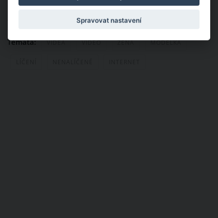
Publikováno: 20. 1. 2022 11:36
Autor:
Milena Rozborilová
Nahlásit obsah
Spravovat nastavení
Témata:
VIDEA
VIDEO
ŽENA
MODELKA
LÍČENÍ
NENALÍČENÉ
INTERNET