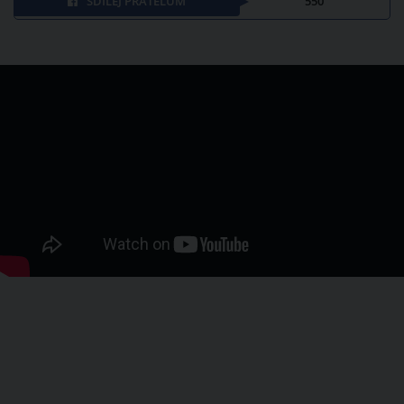
SDÍLEJ PŘÁTELŮM
550