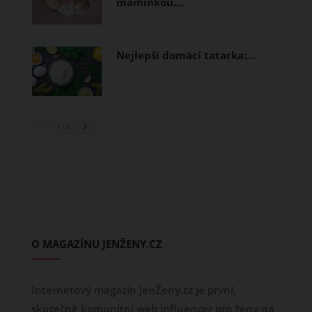
maminkou.…
Nejlepší domácí tatarka:…
1
/ 3
O MAGAZÍNU JENŽENY.CZ
Internetový magazín JenŽeny.cz je první,
skutečně komunitní web influencer pro ženy na