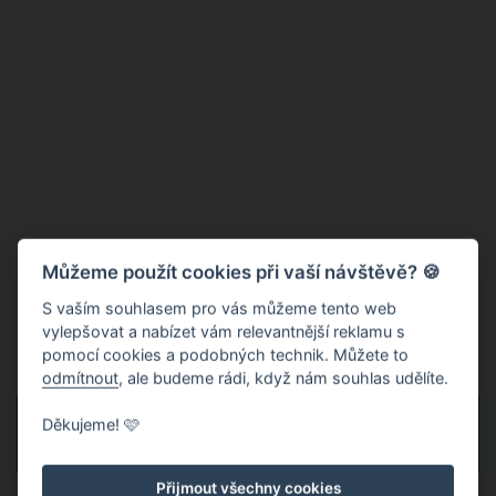
Můžeme použít cookies při vaší návštěvě? 🍪
S vaším souhlasem pro vás můžeme tento web
vylepšovat a nabízet vám relevantnější reklamu s
pomocí cookies a podobných technik. Můžete to
odmítnout
, ale budeme rádi, když nám souhlas udělíte.
Děkujeme! 🩷
PŘEDCHOZÍ
DALŠÍ
Přijmout všechny cookies