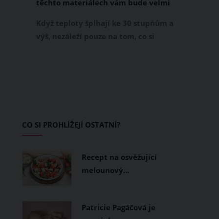
těchto materiálech vám bude velmi
příjemně
Když teploty šplhají ke 30 stupňům a
výš, nezáleží pouze na tom, co si
obléknete, ale také z čeho je oblečení
ušité. Některé materiály totiž zadržují
teplo a pot, jiné naopak nechají
pokožku dýchat a pomohou vám
zvládnout i opravdu horké dny.
Základem letního šatníku by proto
CO SI PROHLÍŽEJÍ OSTATNÍ?
měly být přírodní nebo funkční
prodyšné tkaniny a volnější střihy.
Recept na osvěžující
melounový…
Patricie Pagáčová je