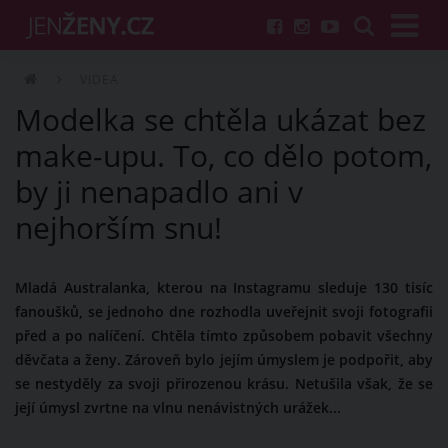
VIDEA
Modelka se chtěla ukázat bez
make-upu. To, co dělo potom,
by ji nenapadlo ani v
nejhorším snu!
Mladá Australanka, kterou na Instagramu sleduje 130 tisíc
fanoušků, se jednoho dne rozhodla uveřejnit svoji fotografii
před a po nalíčení. Chtěla tímto způsobem pobavit všechny
děvčata a ženy. Zároveň bylo jejím úmyslem je podpořit, aby
se nestyděly za svoji přirozenou krásu. Netušila však, že se
její úmysl zvrtne na vlnu nenávistných urážek...