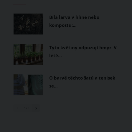
měly být přírodní nebo funkční
prodyšné tkaniny a volnější střihy.
Bílá larva v hlíně nebo
kompostu:…
Tyto květiny odpuzují hmyz. V
létě…
O barvě těchto šatů a tenisek
se…
1
/ 3