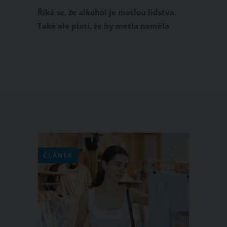
každý
Říká se, že alkohol je metlou lidstva.
Také ale platí, že by metla neměla
chybět v žádné slušné domácnosti.
Něco na tom sice pravdy bude a takový
dobrý pohár vína na uvolnění není
vždycky na škodu, ale netřeba to s
alkoholem přehánět. Hlavně v tom
okamžiku, když už vám po domě běhají
vaše ratolesti...
ČLÁNEK