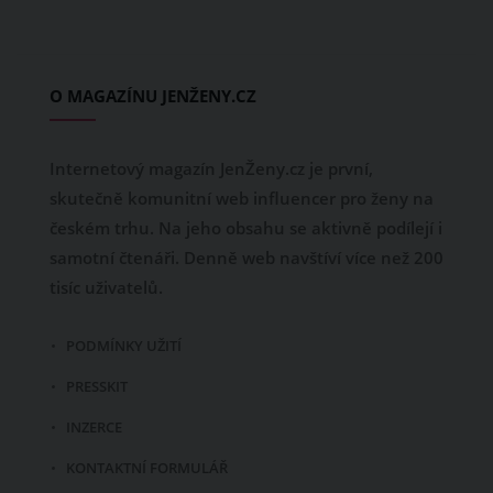
O MAGAZÍNU JENŽENY.CZ
Internetový magazín JenŽeny.cz je první,
skutečně komunitní web influencer pro ženy na
českém trhu. Na jeho obsahu se aktivně podílejí i
samotní čtenáři. Denně web navštíví více než 200
tisíc uživatelů.
PODMÍNKY UŽITÍ
PRESSKIT
INZERCE
KONTAKTNÍ FORMULÁŘ