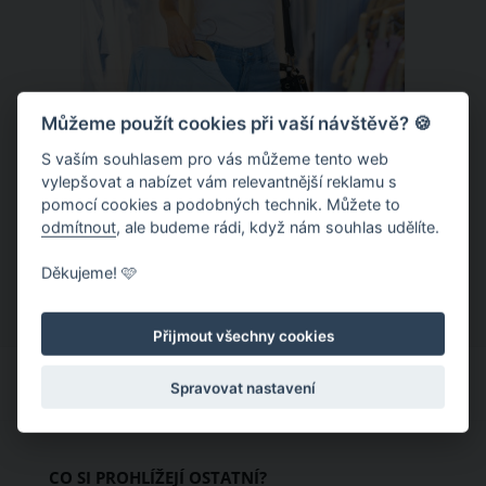
Můžeme použít cookies při vaší návštěvě? 🍪
S vaším souhlasem pro vás můžeme tento web
Chladivá móda do letních veder. V
vylepšovat a nabízet vám relevantnější reklamu s
pomocí cookies a podobných technik. Můžete to
těchto materiálech vám bude velmi
odmítnout
, ale budeme rádi, když nám souhlas udělíte.
příjemně
Když teploty šplhají ke 30 stupňům a
Děkujeme! 🩷
výš, nezáleží pouze na tom, co si
obléknete, ale také z čeho je oblečení
Přijmout všechny cookies
ušité. Některé materiály totiž zadržují
teplo a pot, jiné naopak nechají
Spravovat nastavení
pokožku dýchat a pomohou vám
zvládnout i opravdu horké dny.
Základem letního šatníku by proto
CO SI PROHLÍŽEJÍ OSTATNÍ?