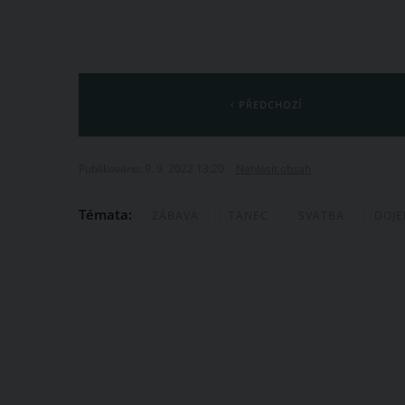
PŘEDCHOZÍ
Publikováno: 9. 9. 2022 13:20
Nahlásit obsah
Témata:
ZÁBAVA
TANEC
SVATBA
DOJ