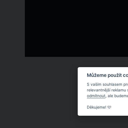
Můžeme použít coo
S vaším souhlasem pr
relevantnější reklamu
odmítnout
, ale budeme
Děkujeme! 🩷