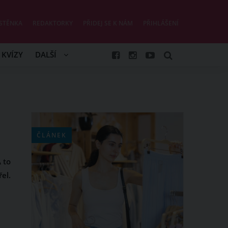
STĚNKA
REDAKTORKY
PŘIDEJ SE K NÁM
PŘIHLÁŠENÍ
KVÍZY
DALŠÍ
ČLÁNEK
 to
el.