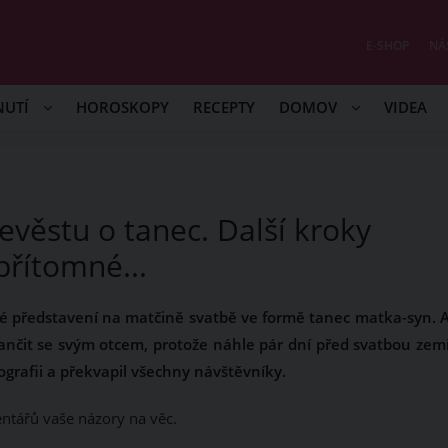
E-SHOP
NÁ
NUTÍ
HOROSKOPY
RECEPTY
DOMOV
VIDEA
evěstu o tanec. Další kroky
přítomné...
epé představení na matčině svatbě ve formě tanec matka-syn. A
ančit se svým otcem, protože náhle pár dní před svatbou zemř
reografii a překvapil všechny návštěvníky.
entářů vaše názory na věc.