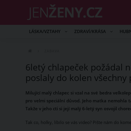
LÁSKA/VZTAHY
ZDRAVÍ/KRÁSA
HUB
ZÁBAVA
6letý chlapeček požádal n
poslaly do kolen všechny 
Milující malý chlapec si vzal na své bedra velkol
pro velmi speciální důvod. Jeho matka nemohla t
Takže v jeho cti si její malý 6-letý syn osvojil cho
Tak co, holky, líbilo se vás video? Pište nám do kom