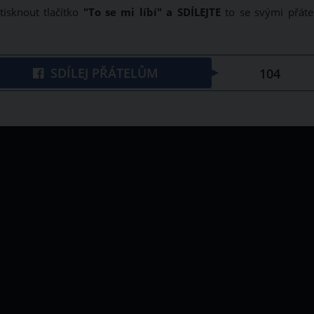
tisknout tlačítko
"To se mi líbí" a SDÍLEJTE
to se svými přátel
SDÍLEJ PŘÁTELŮM
104