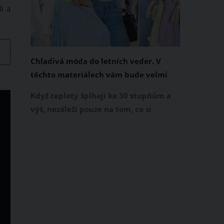
i a
Chladivá móda do letních veder. V
těchto materiálech vám bude velmi
příjemně
Když teploty šplhají ke 30 stupňům a
výš, nezáleží pouze na tom, co si
obléknete, ale také z čeho je oblečení
ušité. Některé materiály totiž zadržují
teplo a pot, jiné naopak nechají
pokožku dýchat a pomohou vám
zvládnout i opravdu horké dny.
Základem letního šatníku by proto
měly být přírodní nebo funkční
prodyšné tkaniny a volnější střihy.