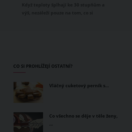
příjemně
Když teploty šplhají ke 30 stupňům a
výš, nezáleží pouze na tom, co si
obléknete, ale také z čeho je oblečení
ušité. Některé materiály totiž zadržují
teplo a pot, jiné naopak nechají
pokožku dýchat a pomohou vám
zvládnout i opravdu horké dny.
Základem letního šatníku by proto
CO SI PROHLÍŽEJÍ OSTATNÍ?
měly být přírodní nebo funkční
prodyšné tkaniny a volnější střihy.
Vláčný cuketový perník s…
Co všechno se děje v těle ženy,
…