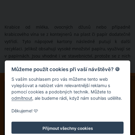
Krabice od mléka, ovocných džusů nebo případně
krabicového vína se z kontejnerů na plast či papír dodatečně
vytřídí. Tyto nápojové kartony následně putují k další
recyklaci. Jelikož obsahují vysoké množství papíru, využívají se
v papírnách. Jsou vhodné i ve stavebnictví, protože se z nich
lisují izolační desky.
Můžeme použít cookies při vaší návštěvě? 🍪
ZDROJ: EKOKOM.CZ
S vaším souhlasem pro vás můžeme tento web
vylepšovat a nabízet vám relevantnější reklamu s
pomocí cookies a podobných technik. Můžete to
odmítnout
, ale budeme rádi, když nám souhlas udělíte.
Děkujeme! 🩷
Přijmout všechny cookies