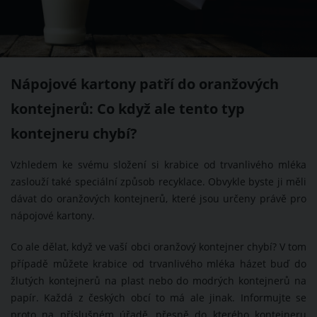
Nápojové kartony patří do oranžových
kontejnerů: Co když ale tento typ
kontejneru chybí?
Vzhledem ke svému složení si krabice od trvanlivého mléka
zaslouží také speciální způsob recyklace. Obvykle byste ji měli
dávat do oranžových kontejnerů, které jsou určeny právě pro
nápojové kartony.
Co ale dělat, když ve vaší obci oranžový kontejner chybí? V tom
případě můžete krabice od trvanlivého mléka házet buď do
žlutých kontejnerů na plast nebo do modrých kontejnerů na
papír. Každá z českých obcí to má ale jinak. Informujte se
proto na příslušném úřadě, přesně do kterého kontejneru