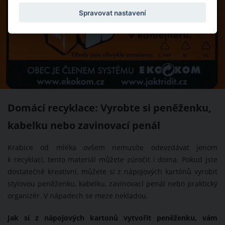
Spravovat nastavení
Domácí recyklace: Vyrobte si peněženku,
kabelku nebo zavinovací penál
Krabice od mléka ovšem nemusíte odevzdávat jenom
k recyklaci, tento materiál můžete zúročit i doma. Pokud jste
dostatečně kreativní, můžete si z nápojových kartónů vyrobit
stylovou peněženku, kabelku, zavinovací penál nebo praktický
organizér. V nápadech se meze nekladou.
Jak si z nápojových kartonů vytvořit peněženku, vám