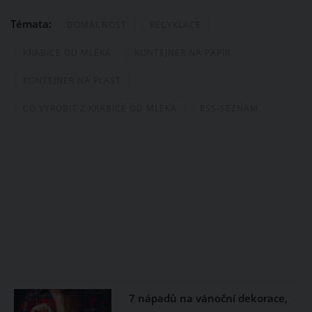
Témata:
DOMÁCNOST
RECYKLACE
KRABICE OD MLÉKA
KONTEJNER NA PAPÍR
KONTEJNER NA PLAST
CO VYROBIT Z KRABICE OD MLÉKA
RSS-SEZNAM
7 nápadů na vánoční dekorace,