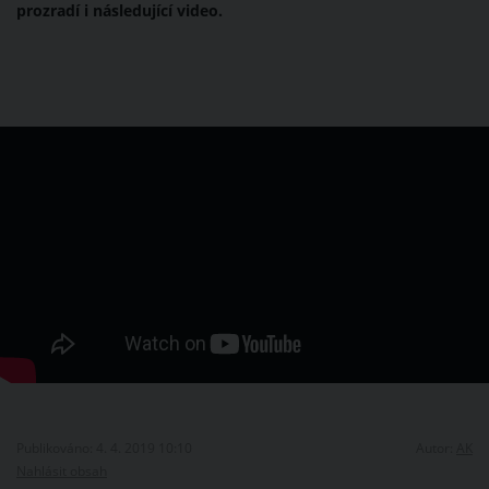
prozradí i následující video.
Publikováno: 4. 4. 2019 10:10
Autor:
AK
Nahlásit obsah