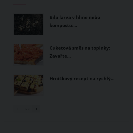
měly být přírodní nebo funkční
prodyšné tkaniny a volnější střihy.
Bílá larva v hlíně nebo
kompostu:…
Cuketová směs na topinky:
Zavařte…
Hrníčkový recept na rychlý…
1
/ 3