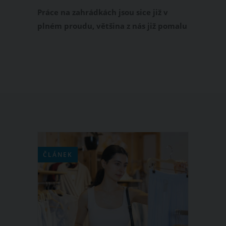
Práce na zahrádkách jsou sice již v
plném proudu, většina z nás již pomalu
sklízí první úrodu, ale i tak vám
ukážeme záhonky, které vám budou
velkým pomocníkem.
ČLÁNEK