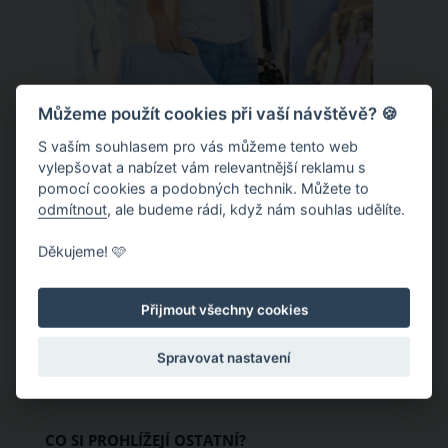
Můžeme použít cookies při vaší návštěvě? 🍪
S vaším souhlasem pro vás můžeme tento web
Chladivá móda do letních veder. V
vylepšovat a nabízet vám relevantnější reklamu s
pomocí cookies a podobných technik. Můžete to
těchto materiálech vám bude velmi
odmítnout
, ale budeme rádi, když nám souhlas udělíte.
příjemně
Když teploty šplhají ke 30 stupňům a
Děkujeme! 🩷
výš, nezáleží pouze na tom, co si
obléknete, ale také z čeho je oblečení
Přijmout všechny cookies
ušité. Některé materiály totiž zadržují
teplo a pot, jiné naopak nechají
Spravovat nastavení
pokožku dýchat a pomohou vám
zvládnout i opravdu horké dny.
Základem letního šatníku by proto
CO SI PROHLÍŽEJÍ OSTATNÍ?