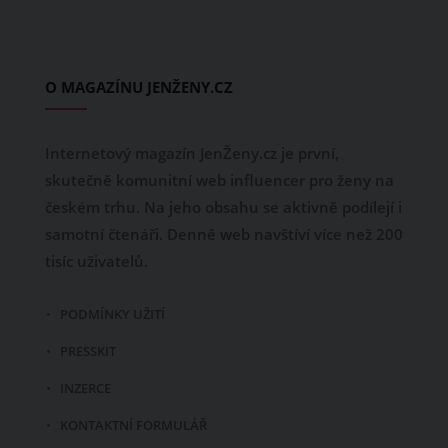
O MAGAZÍNU JENŽENY.CZ
Internetový magazín JenŽeny.cz je první,
skutečně komunitní web influencer pro ženy na
českém trhu. Na jeho obsahu se aktivně podílejí i
samotní čtenáři. Denně web navštíví více než 200
tisíc uživatelů.
PODMÍNKY UŽITÍ
PRESSKIT
INZERCE
KONTAKTNÍ FORMULÁŘ