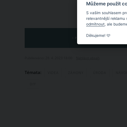
Můžeme použít coo
S vaším souhlasem pr
relevantnější reklamu
odmítnout
, ale budeme
Děkujeme! 🩷
PŘEDCHOZÍ
Publikováno: 28. 4. 2023 18:00
Nahlásit obsah
Témata:
VIDEA
ZÁHONY
ÚRODA
NÁVO
DIY