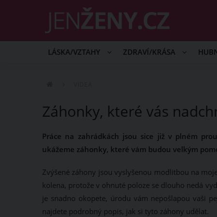
LÁSKA/VZTAHY
ZDRAVÍ/KRÁSA
HUB
VIDEA
Záhonky, které vás nadch
Práce na zahrádkách jsou sice již v plném prou
ukážeme záhonky, které vám budou velkým pom
Zvýšené záhony jsou vyslyšenou modlitbou na moje 
kolena, protože v ohnuté poloze se dlouho nedá vy
je snadno okopete, úrodu vám nepošlapou vaši pejsc
najdete podrobný popis, jak si tyto záhony udělat.