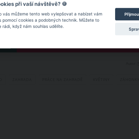
kies při vaší návštěvě? 🍪
o vás můžeme tento web vylepšovat a nabízet vám
Přijmou
 s pomocí cookies a podobných technik. Můžete to
 rádi, když nám souhlas udělíte.
Spra
DALŠÍ
Autor:
D
ZAHRADA
PRÁCE NA ZAHRADĚ
KVĚTINY
ZÁHONK