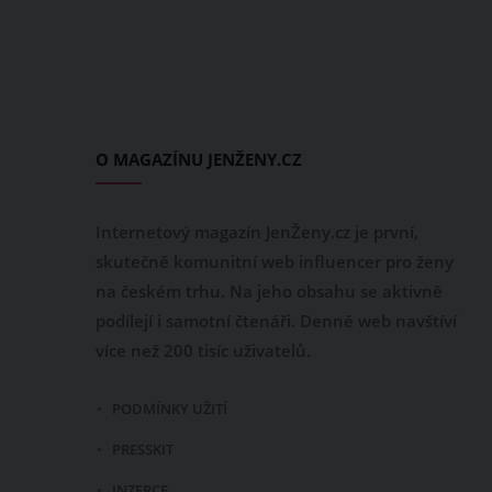
O MAGAZÍNU JENŽENY.CZ
Internetový magazín JenŽeny.cz je první,
skutečně komunitní web influencer pro ženy
na českém trhu. Na jeho obsahu se aktivně
podílejí i samotní čtenáři. Denně web navštíví
více než 200 tisíc uživatelů.
PODMÍNKY UŽITÍ
PRESSKIT
INZERCE