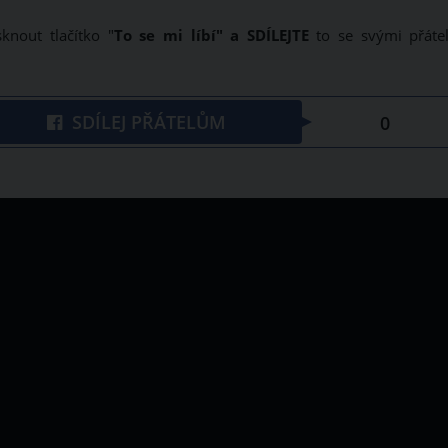
knout tlačítko "
To se mi líbí" a SDÍLEJTE
to se svými přátel
SDÍLEJ PŘÁTELŮM
0