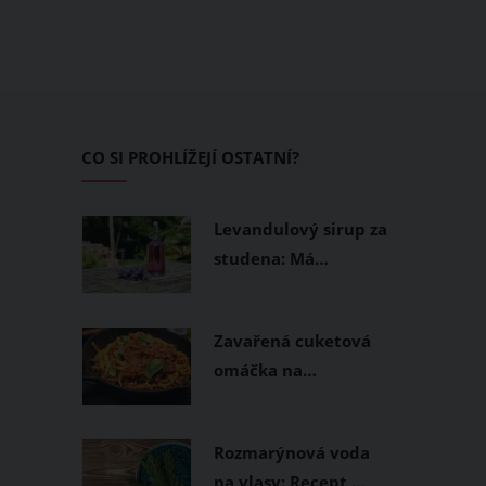
CO SI PROHLÍŽEJÍ OSTATNÍ?
Levandulový sirup za
studena: Má…
Zavařená cuketová
omáčka na…
Rozmarýnová voda
na vlasy: Recept,…