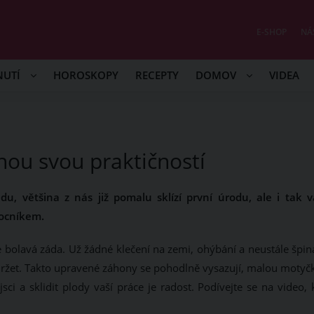
E-SHOP
NÁ
NUTÍ
HOROSKOPY
RECEPTY
DOMOV
VIDEA
nou svou praktičností
du, většina z nás již pomalu sklízí první úrodu, ale i tak 
ocníkem.
bolavá záda. Už žádné klečení na zemi, ohýbání a neustále špin
držet. Takto upravené záhony se pohodlně vysazují, malou motyč
i a sklidit plody vaší práce je radost. Podívejte se na video, 