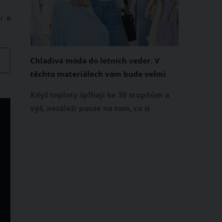
i a
Chladivá móda do letních veder. V
těchto materiálech vám bude velmi
příjemně
Když teploty šplhají ke 30 stupňům a
výš, nezáleží pouze na tom, co si
obléknete, ale také z čeho je oblečení
ušité. Některé materiály totiž zadržují
teplo a pot, jiné naopak nechají
pokožku dýchat a pomohou vám
zvládnout i opravdu horké dny.
Základem letního šatníku by proto
měly být přírodní nebo funkční
prodyšné tkaniny a volnější střihy.