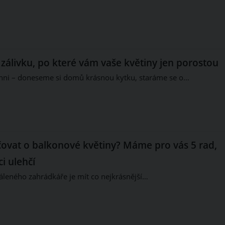
zálivku, po které vám vaše květiny jen porostou
chni – doneseme si domů krásnou kytku, staráme se o…
ečovat o balkonové květiny? Máme pro vás 5 rad,
i ulehčí
leného zahrádkáře je mít co nejkrásnější…