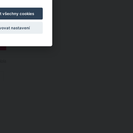
t všechny cookies
vovat nastavení
NoJa
Y