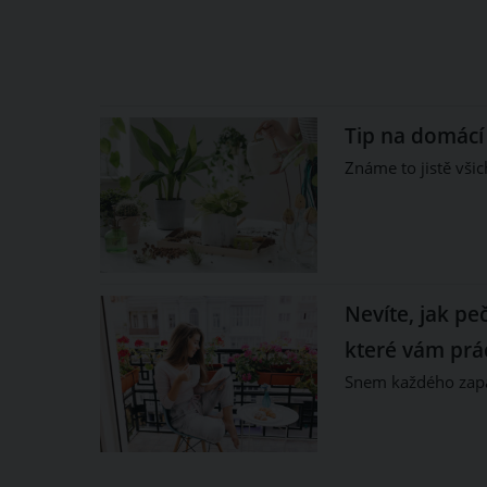
Tip na domácí 
Známe to jistě vši
Nevíte, jak p
které vám prác
Snem každého zapá