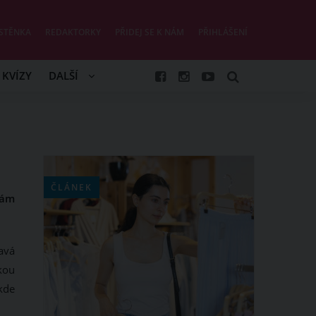
STĚNKA
REDAKTORKY
PŘIDEJ SE K NÁM
PŘIHLÁŠENÍ
KVÍZY
DALŠÍ
ČLÁNEK
vám
avá
kou
kde