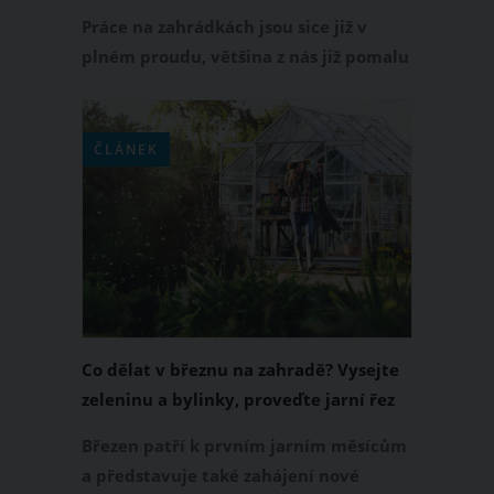
Práce na zahrádkách jsou sice již v
plném proudu, většina z nás již pomalu
sklízí první úrodu, ale i tak vám
ukážeme záhonky, které vám budou
velkým pomocníkem.
ČLÁNEK
Co dělat v březnu na zahradě? Vysejte
zeleninu a bylinky, proveďte jarní řez
dřevin a dejte do pořádku trávník
Březen patří k prvním jarním měsícům
a představuje také zahájení nové