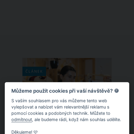
zahradní sezony. Zajímá vás, co dělat v
březnu na zahradě? Zahrádkáři mají v
tento měsíc práce přímo nad hlavu. Co
vše je čeká?
ČLÁNEK
Můžeme použít cookies při vaší návštěvě? 🍪
S vaším souhlasem pro vás můžeme tento web
vylepšovat a nabízet vám relevantnější reklamu s
pomocí cookies a podobných technik. Můžete to
odmítnout
, ale budeme rádi, když nám souhlas udělíte.
Děkujeme! 🩷