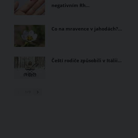
negativním Rh…
Co na mravence v jahodách?…
Čeští rodiče způsobili v Itálii…
1
/ 3